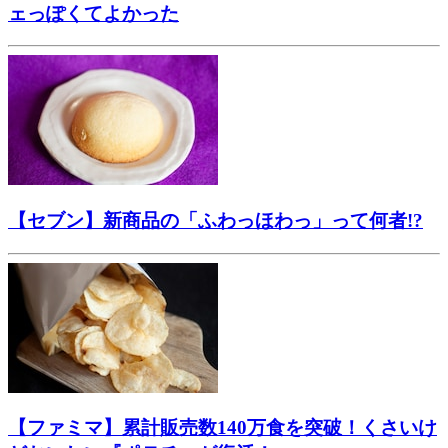
ェっぽくてよかった
【セブン】新商品の「ふわっほわっ」って何者!?
【ファミマ】累計販売数140万食を突破！くさいけ