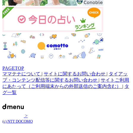
PAGETOP
ママテナについて
|
サイトに関するお問い合わせ
|
タイアッ
プ・コンテンツ配信等に関するお問い合わせ
|
サイトご利用
にあたって（ご利用端末からの外部送信のご案内含む）
|
タ
グ一覧
>
(c) NTT DOCOMO