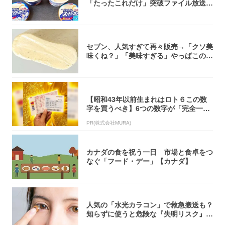
「たったこれだけ」突破ファイル放送で
大注目！...
セブン、人気すぎて再々販売→「クソ美
味くね？」「美味すぎる」やっぱこのク
オリティ...
【昭和43年以前生まれはロト６この数
字を買うべき】6つの数字が「完全一
致」する方...
PR(株式会社MURA)
カナダの食を祝う一日 市場と食卓をつ
なぐ「フード・デー」【カナダ】
人気の「水光カラコン」で救急搬送も？
知らずに使うと危険な『失明リスク』と
医師が教...