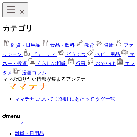
カテゴリ
雑貨・日用品
食品・飲料
教育
健康
ファ
ッション
ビューティ
どうぶつ
ベビー用品
マ
ネー・投資
くらしの相談
行事
おでかけ
エン
タメ
漫画コラム
ママの知りたい情報が集まるアンテナ
ママテナについて
ご利用にあたって
タグ一覧
>
雑貨・日用品