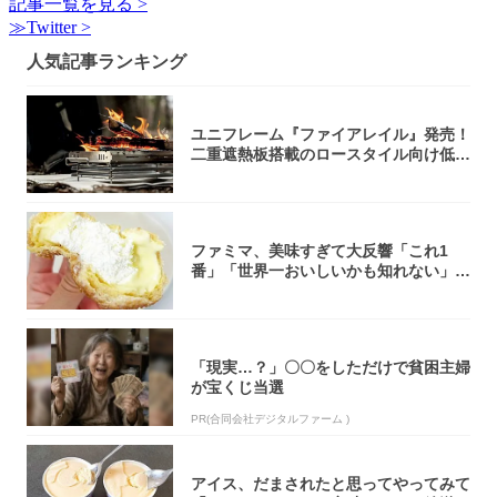
記事一覧を見る >
≫Twitter >
人気記事ランキング
ユニフレーム『ファイアレイル』発売！
二重遮熱板搭載のロースタイル向け低型
焚き火台
ファミマ、美味すぎて大反響「これ1
番」「世界一おいしいかも知れない」
「飲めそう」
「現実…？」〇〇をしただけで貧困主婦
が宝くじ当選
PR(合同会社デジタルファーム )
アイス、だまされたと思ってやってみて