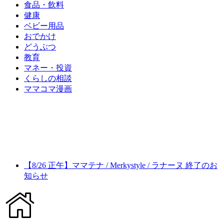
食品・飲料
健康
ベビー用品
おでかけ
どうぶつ
教育
マネー・投資
くらしの相談
ママコマ漫画
【8/26 正午】ママテナ / Merkystyle / ラナーヌ 終了のお
知らせ