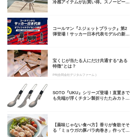
冷感アイテムがお買い得。スノーピー
ク・ロゴ...
コールマン『J.ジェットブラック』第2
弾登場！サッカー日本代表モデルの新作
5アイ...
宝くじが当たる人にだけ共通する“ある
特徴”とは？
PR(合同会社デジタルファーム )
SOTO『UKU』シリーズ登場！直置きで
も先端が浮くチタン製折りたたみカトラ
リー
【薬味じゃない食べ方】香りが食欲そそ
る「ミョウガの豚バラ肉巻き」作ってみ
た！辛み...