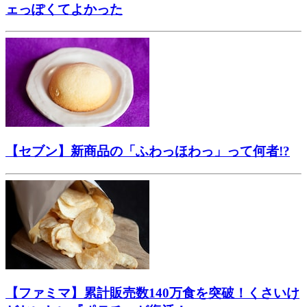
ェっぽくてよかった
【セブン】新商品の「ふわっほわっ」って何者!?
【ファミマ】累計販売数140万食を突破！くさいけ