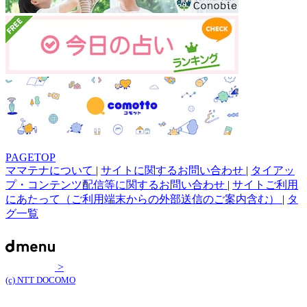
PAGETOP
ママテナについて
|
サイトに関するお問い合わせ
|
タイアッ
プ・コンテンツ配信等に関するお問い合わせ
|
サイトご利用
にあたって（ご利用端末からの外部送信のご案内含む）
|
タ
グ一覧
>
(c) NTT DOCOMO