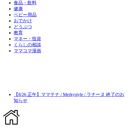
食品・飲料
健康
ベビー用品
おでかけ
どうぶつ
教育
マネー・投資
くらしの相談
ママコマ漫画
【8/26 正午】ママテナ / Merkystyle / ラナーヌ 終了のお
知らせ