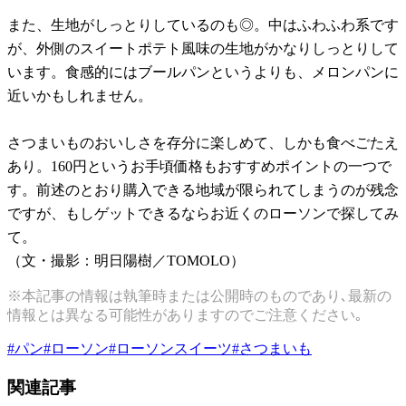
また、生地がしっとりしているのも◎。中はふわふわ系です
が、外側のスイートポテト風味の生地がかなりしっとりして
います。食感的にはブールパンというよりも、メロンパンに
近いかもしれません。
さつまいものおいしさを存分に楽しめて、しかも食べごたえ
あり。160円というお手頃価格もおすすめポイントの一つで
す。前述のとおり購入できる地域が限られてしまうのが残念
ですが、もしゲットできるならお近くのローソンで探してみ
て。
（文・撮影：明日陽樹／TOMOLO）
※本記事の情報は執筆時または公開時のものであり､最新の
情報とは異なる可能性がありますのでご注意ください｡
#
パン
#
ローソン
#
ローソンスイーツ
#
さつまいも
関連記事