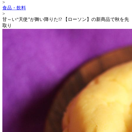
>
食品・飲料
>
甘～い“天使”が舞い降りた!? 【ローソン】の新商品で秋を先
取り