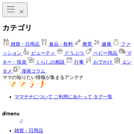
カテゴリ
雑貨・日用品
食品・飲料
教育
健康
ファ
ッション
ビューティ
どうぶつ
ベビー用品
マ
ネー・投資
くらしの相談
行事
おでかけ
エン
タメ
漫画コラム
ママの知りたい情報が集まるアンテナ
ママテナについて
ご利用にあたって
タグ一覧
>
雑貨・日用品