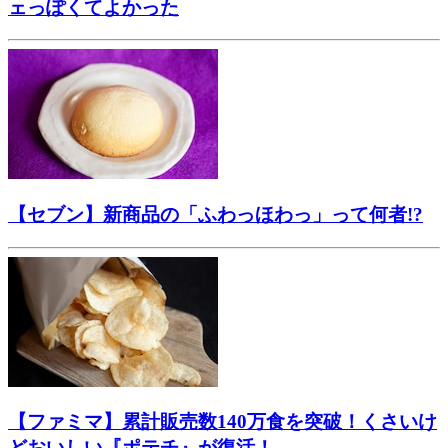
ェっぽくてよかった
【セブン】新商品の「ふわっほわっ」って何者!?
【ファミマ】累計販売数140万食を突破！くさいけ
どおいしい『ポテチ』が復活！