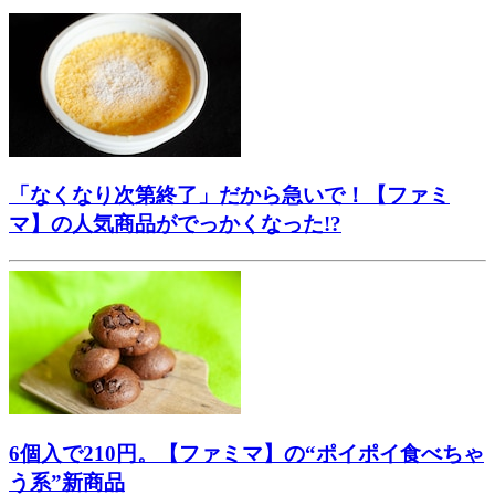
「なくなり次第終了」だから急いで！【ファミ
マ】の人気商品がでっかくなった!?
6個入で210円。【ファミマ】の“ポイポイ食べちゃ
う系”新商品