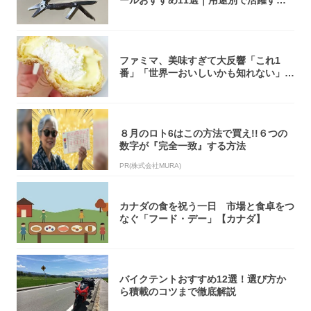
モデル...
ファミマ、美味すぎて大反響「これ1
番」「世界一おいしいかも知れない」
「飲めそう」
８月のロト6はこの方法で買え!!６つの
数字が『完全一致』する方法
PR(株式会社MURA)
カナダの食を祝う一日 市場と食卓をつ
なぐ「フード・デー」【カナダ】
バイクテントおすすめ12選！選び方か
ら積載のコツまで徹底解説