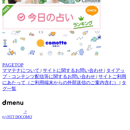
PAGETOP
ママテナについて
|
サイトに関するお問い合わせ
|
タイアッ
プ・コンテンツ配信等に関するお問い合わせ
|
サイトご利用
にあたって（ご利用端末からの外部送信のご案内含む）
|
タ
グ一覧
>
(c) NTT DOCOMO