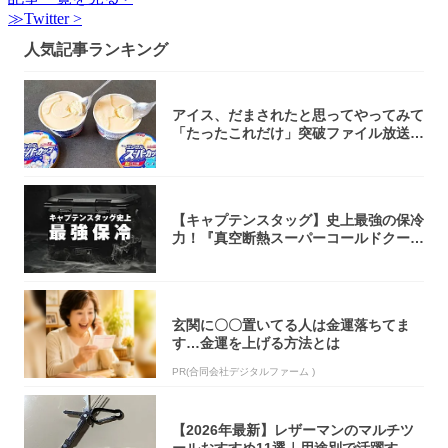
≫Twitter >
人気記事ランキング
アイス、だまされたと思ってやってみて
「たったこれだけ」突破ファイル放送で
大注目！...
【キャプテンスタッグ】史上最強の保冷
力！『真空断熱スーパーコールドクーラ
ーボック...
玄関に〇〇置いてる人は金運落ちてま
す…金運を上げる方法とは
PR(合同会社デジタルファーム )
【2026年最新】レザーマンのマルチツ
ールおすすめ11選｜用途別で活躍する