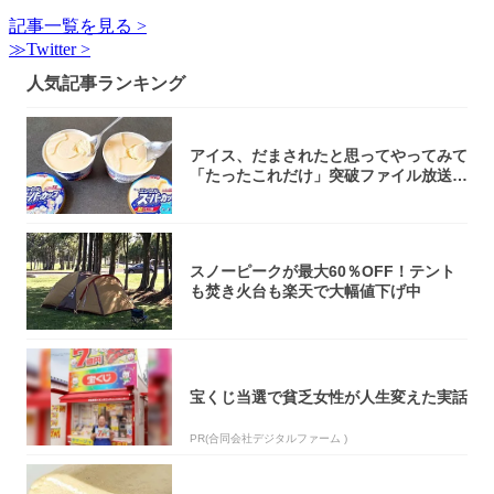
記事一覧を見る >
≫Twitter >
人気記事ランキング
アイス、だまされたと思ってやってみて
「たったこれだけ」突破ファイル放送で
大注目！...
スノーピークが最大60％OFF！テント
も焚き火台も楽天で大幅値下げ中
宝くじ当選で貧乏女性が人生変えた実話
PR(合同会社デジタルファーム )