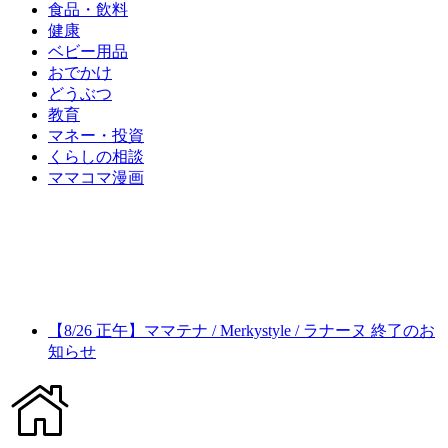
食品・飲料
健康
ベビー用品
おでかけ
どうぶつ
教育
マネー・投資
くらしの相談
ママコマ漫画
【8/26 正午】ママテナ / Merkystyle / ラナーヌ 終了のお
知らせ