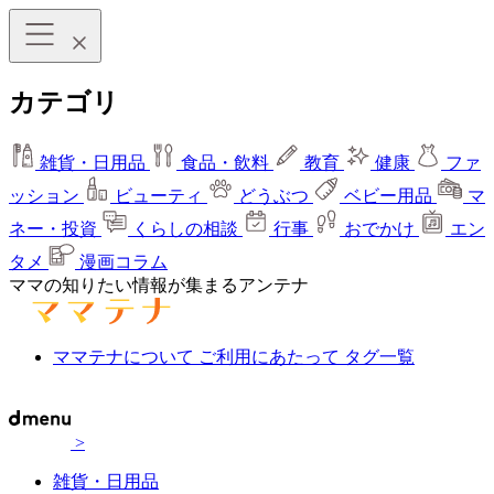
カテゴリ
雑貨・日用品
食品・飲料
教育
健康
ファ
ッション
ビューティ
どうぶつ
ベビー用品
マ
ネー・投資
くらしの相談
行事
おでかけ
エン
タメ
漫画コラム
ママの知りたい情報が集まるアンテナ
ママテナについて
ご利用にあたって
タグ一覧
>
雑貨・日用品