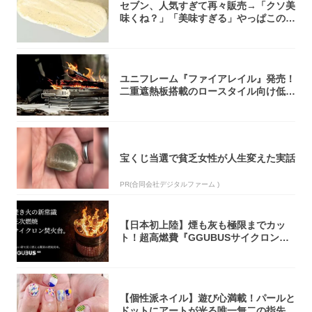
セブン、人気すぎて再々販売→「クソ美
味くね？」「美味すぎる」やっぱこのク
オリティ...
ユニフレーム『ファイアレイル』発売！
二重遮熱板搭載のロースタイル向け低型
焚き火台
宝くじ当選で貧乏女性が人生変えた実話
PR(合同会社デジタルファーム )
【日本初上陸】煙も灰も極限までカッ
ト！超高燃費『GGUBUSサイクロン焚
火台』が...
【個性派ネイル】遊び心満載！パールと
ドットにアートが光る唯一無二の指先が