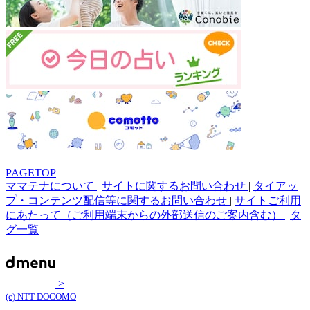
PAGETOP
ママテナについて
|
サイトに関するお問い合わせ
|
タイアッ
プ・コンテンツ配信等に関するお問い合わせ
|
サイトご利用
にあたって（ご利用端末からの外部送信のご案内含む）
|
タ
グ一覧
>
(c) NTT DOCOMO