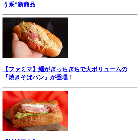
う系”新商品
【ファミマ】麺がぎっちぎちで大ボリュームの
『焼きそばパン』が登場！