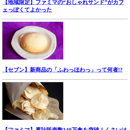
【地域限定】ファミマの“おしゃれサンド”がカフ
ェっぽくてよかった
【セブン】新商品の「ふわっほわっ」って何者!?
【ファミマ】累計販売数140万食を突破！くさいけ