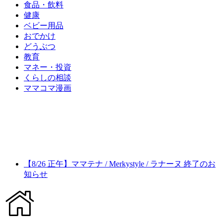
食品・飲料
健康
ベビー用品
おでかけ
どうぶつ
教育
マネー・投資
くらしの相談
ママコマ漫画
【8/26 正午】ママテナ / Merkystyle / ラナーヌ 終了のお
知らせ