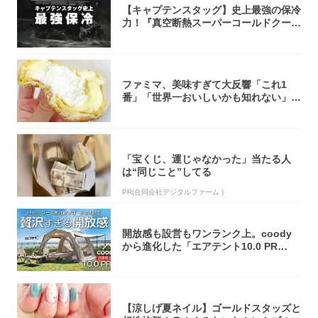
【キャプテンスタッグ】史上最強の保冷
力！『真空断熱スーパーコールドクーラ
ーボック...
ファミマ、美味すぎて大反響「これ1
番」「世界一おいしいかも知れない」
「飲めそう」
「宝くじ、運じゃなかった」当たる人
は“同じこと”してる
PR(合同会社デジタルファーム )
開放感も設営もワンランク上。coody
から進化した「エアテント10.0 PR
O」...
【涼しげ夏ネイル】ゴールドスタッズと