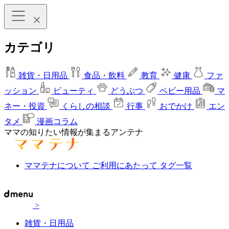
カテゴリ
雑貨・日用品
食品・飲料
教育
健康
ファ
ッション
ビューティ
どうぶつ
ベビー用品
マ
ネー・投資
くらしの相談
行事
おでかけ
エン
タメ
漫画コラム
ママの知りたい情報が集まるアンテナ
ママテナについて
ご利用にあたって
タグ一覧
>
雑貨・日用品