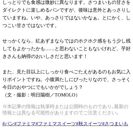
しっとりでも食感は微妙に異なります。さつまいもの甘さを
ダイレクトに楽しめるパンですが、後味は意外とあっさりし
ていますね。いや、あっさりではないかなぁ。とにかく、し
つこい甘さではないです。
せっかくなら、紅あずまならではのホクホク感をもう少し残
してもよかったかも……と思わないこともないけれど、芋好
きさんも納得のおいしさだと思います！
また、見た目以上にしっかり食べごたえがあるのもお気に入
りポイントですね。小腹満たしにぴったりなので、さっそく
今日のおやつにでもいかがでしょう？
（文・撮影：明日陽樹／TOMOLO）
※本記事の情報は執筆時または公開時のものであり､最新の
情報とは異なる可能性がありますのでご注意ください｡
#
パン
#
ファミマ
#
ファミマスイーツ
#
秋スイーツ
#
さつまいも