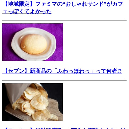
【地域限定】ファミマの“おしゃれサンド”がカフ
ェっぽくてよかった
【セブン】新商品の「ふわっほわっ」って何者!?