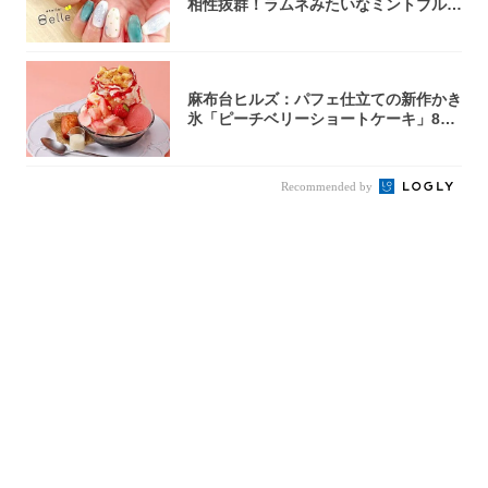
相性抜群！ラムネみたいなミントブルー
で指先に...
麻布台ヒルズ：パフェ仕立ての新作かき
氷「ピーチベリーショートケーキ」8月
1日より...
Recommended by