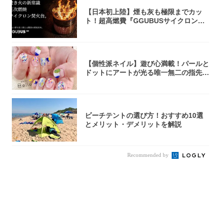
【日本初上陸】煙も灰も極限までカッ
ト！超高燃費『GGUBUSサイクロン焚
火台』が...
【個性派ネイル】遊び心満載！パールと
ドットにアートが光る唯一無二の指先が
完成！
ビーチテントの選び方！おすすめ10選
とメリット・デメリットを解説
Recommended by