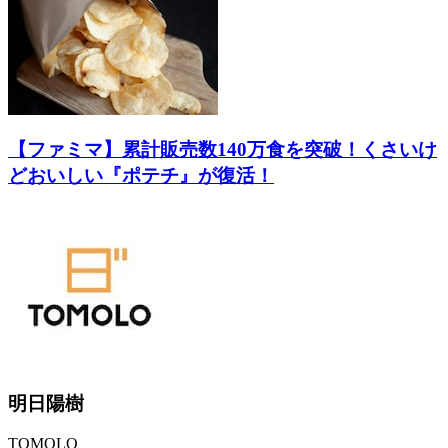
【ファミマ】累計販売数140万食を突破！くさいけ
どおいしい『ポテチ』が復活！
明日陽樹
TOMOLO