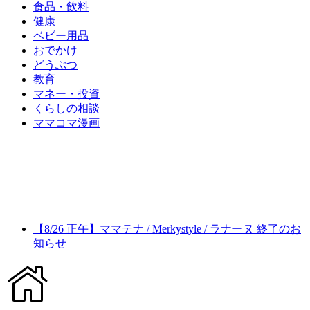
食品・飲料
健康
ベビー用品
おでかけ
どうぶつ
教育
マネー・投資
くらしの相談
ママコマ漫画
【8/26 正午】ママテナ / Merkystyle / ラナーヌ 終了のお
知らせ