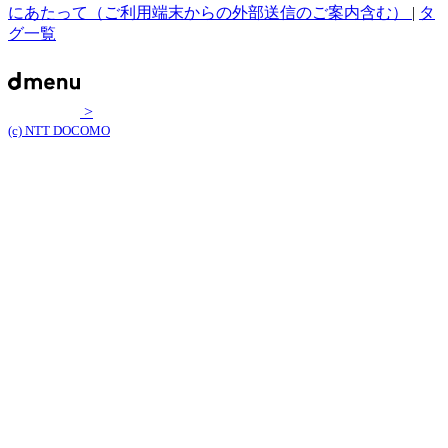
にあたって（ご利用端末からの外部送信のご案内含む）
|
タ
グ一覧
>
(c) NTT DOCOMO