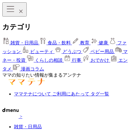
カテゴリ
雑貨・日用品
食品・飲料
教育
健康
ファ
ッション
ビューティ
どうぶつ
ベビー用品
マ
ネー・投資
くらしの相談
行事
おでかけ
エン
タメ
漫画コラム
ママの知りたい情報が集まるアンテナ
ママテナについて
ご利用にあたって
タグ一覧
>
雑貨・日用品