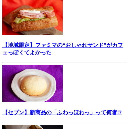
【地域限定】ファミマの“おしゃれサンド”がカフ
ェっぽくてよかった
【セブン】新商品の「ふわっほわっ」って何者!?