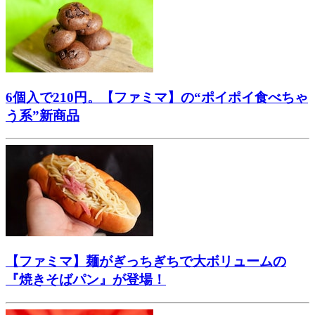
6個入で210円。【ファミマ】の“ポイポイ食べちゃ
う系”新商品
【ファミマ】麺がぎっちぎちで大ボリュームの
『焼きそばパン』が登場！