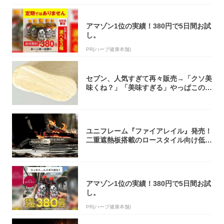
アマゾン1位の実績！380円で5日間お試
し。
PR(ハーブ健康本舗)
セブン、人気すぎて再々販売→「クソ美
味くね？」「美味すぎる」やっぱこのク
オリティ...
ユニフレーム『ファイアレイル』発売！
二重遮熱板搭載のロースタイル向け低型
焚き火台
アマゾン1位の実績！380円で5日間お試
し。
PR(ハーブ健康本舗)