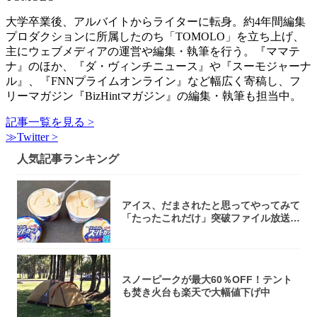
大学卒業後、アルバイトからライターに転身。約4年間編集
プロダクションに所属したのち「TOMOLO」を立ち上げ、
主にウェブメディアの運営や編集・執筆を行う。『ママテ
ナ』のほか、『ダ・ヴィンチニュース』や『スーモジャーナ
ル』、『FNNプライムオンライン』など幅広く寄稿し、フ
リーマガジン『BizHintマガジン』の編集・執筆も担当中。
記事一覧を見る >
≫Twitter >
人気記事ランキング
アイス、だまされたと思ってやってみて
「たったこれだけ」突破ファイル放送で
大注目！...
スノーピークが最大60％OFF！テント
も焚き火台も楽天で大幅値下げ中