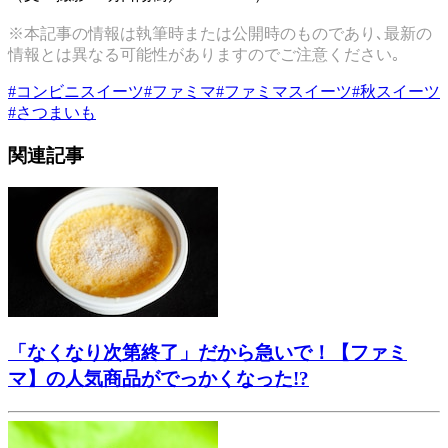
※本記事の情報は執筆時または公開時のものであり､最新の
情報とは異なる可能性がありますのでご注意ください｡
#
コンビニスイーツ
#
ファミマ
#
ファミマスイーツ
#
秋スイーツ
#
さつまいも
関連記事
「なくなり次第終了」だから急いで！【ファミ
マ】の人気商品がでっかくなった!?