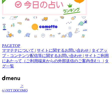
PAGETOP
ママテナについて
|
サイトに関するお問い合わせ
|
タイアッ
プ・コンテンツ配信等に関するお問い合わせ
|
サイトご利用
にあたって（ご利用端末からの外部送信のご案内含む）
|
タ
グ一覧
>
(c) NTT DOCOMO