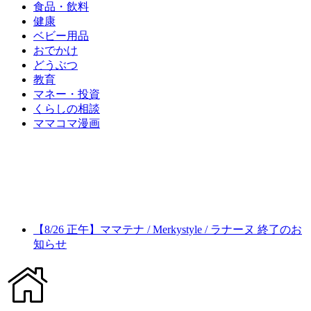
食品・飲料
健康
ベビー用品
おでかけ
どうぶつ
教育
マネー・投資
くらしの相談
ママコマ漫画
【8/26 正午】ママテナ / Merkystyle / ラナーヌ 終了のお
知らせ