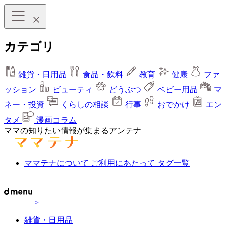
カテゴリ
雑貨・日用品
食品・飲料
教育
健康
ファ
ッション
ビューティ
どうぶつ
ベビー用品
マ
ネー・投資
くらしの相談
行事
おでかけ
エン
タメ
漫画コラム
ママの知りたい情報が集まるアンテナ
ママテナについて
ご利用にあたって
タグ一覧
>
雑貨・日用品