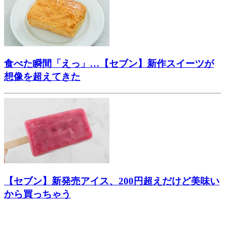
食べた瞬間「えっ」…【セブン】新作スイーツが
想像を超えてきた
【セブン】新発売アイス、200円超えだけど美味い
から買っちゃう