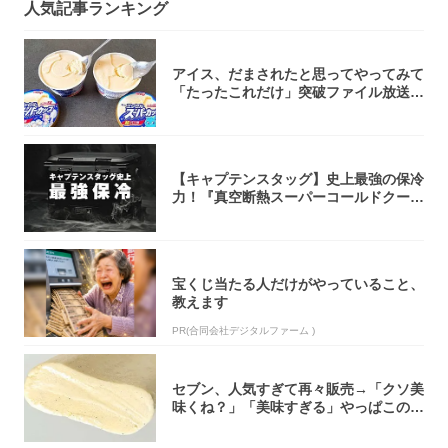
人気記事ランキング
アイス、だまされたと思ってやってみて
「たったこれだけ」突破ファイル放送で
大注目！...
【キャプテンスタッグ】史上最強の保冷
力！『真空断熱スーパーコールドクーラ
ーボック...
宝くじ当たる人だけがやっていること、
教えます
PR(合同会社デジタルファーム )
セブン、人気すぎて再々販売→「クソ美
味くね？」「美味すぎる」やっぱこのク
オリティ...