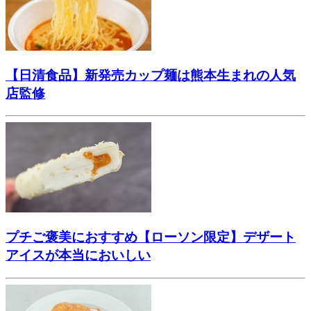
【日清食品】新発売カップ麺は熊本生まれの人気
店監修
プチご褒美におすすめ【ローソン限定】デザート
アイスが本当においしい