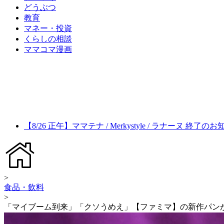
どうぶつ
教育
マネー・投資
くらしの相談
ママコマ漫画
【8/26 正午】ママテナ / Merkystyle / ラナーヌ 終了の
>
食品・飲料
>
「マイブーム到来」「クソうめえ」【ファミマ】の新作パン