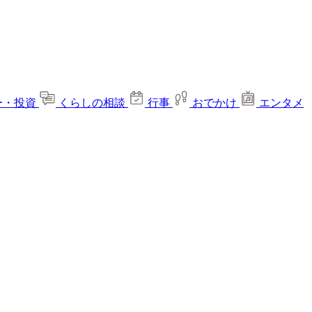
ー・投資
くらしの相談
行事
おでかけ
エンタメ