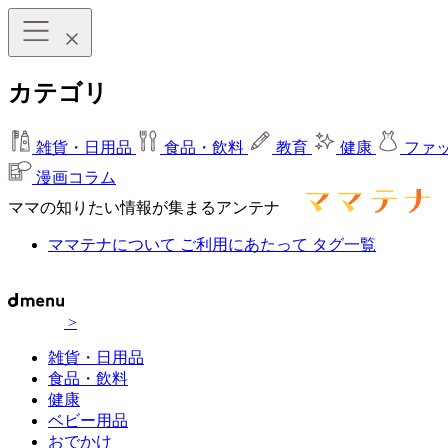
カテゴリ
雑貨・日用品
食品・飲料
教育
健康
ファ
漫画コラム
ママの知りたい情報が集まるアンテナ
ママテナについて
ご利用にあたって
タグ一覧
>
雑貨・日用品
食品・飲料
健康
ベビー用品
おでかけ