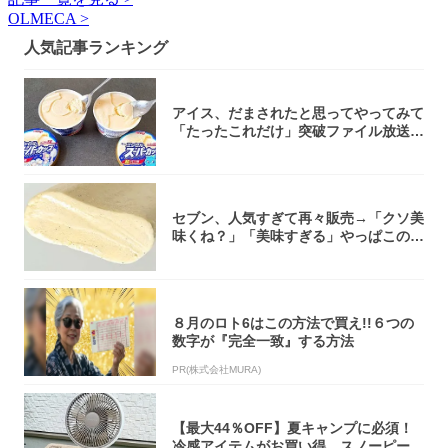
OLMECA >
人気記事ランキング
アイス、だまされたと思ってやってみて
「たったこれだけ」突破ファイル放送で
大注目！...
セブン、人気すぎて再々販売→「クソ美
味くね？」「美味すぎる」やっぱこのク
オリティ...
８月のロト6はこの方法で買え!!６つの
数字が『完全一致』する方法
PR(株式会社MURA)
【最大44％OFF】夏キャンプに必須！
冷感アイテムがお買い得。スノーピー