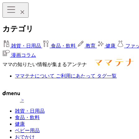
カテゴリ
雑貨・日用品
食品・飲料
教育
健康
ファ
漫画コラム
ママの知りたい情報が集まるアンテナ
ママテナについて
ご利用にあたって
タグ一覧
>
雑貨・日用品
食品・飲料
健康
ベビー用品
おでかけ