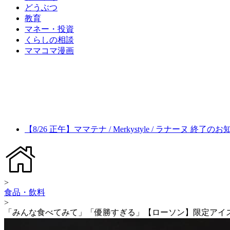
どうぶつ
教育
マネー・投資
くらしの相談
ママコマ漫画
【8/26 正午】ママテナ / Merkystyle / ラナーヌ 終了の
>
食品・飲料
>
「みんな食べてみて」「優勝すぎる」【ローソン】限定アイ