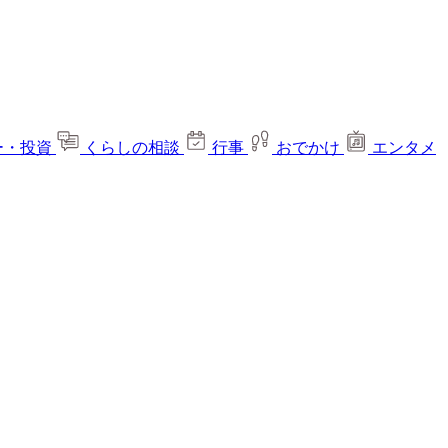
ー・投資
くらしの相談
行事
おでかけ
エンタメ