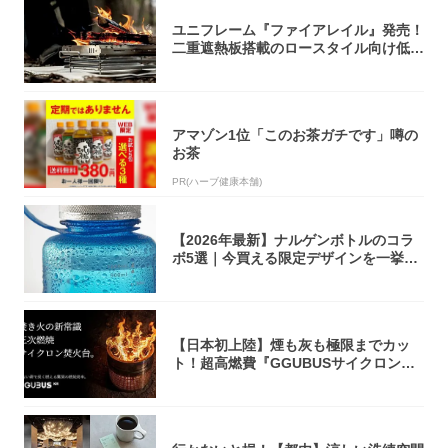
ユニフレーム『ファイアレイル』発売！
二重遮熱板搭載のロースタイル向け低型
焚き火台
アマゾン1位「このお茶ガチです」噂の
お茶
PR(ハーブ健康本舗)
【2026年最新】ナルゲンボトルのコラ
ボ5選｜今買える限定デザインを一挙紹
介！
【日本初上陸】煙も灰も極限までカッ
ト！超高燃費『GGUBUSサイクロン焚
火台』が...