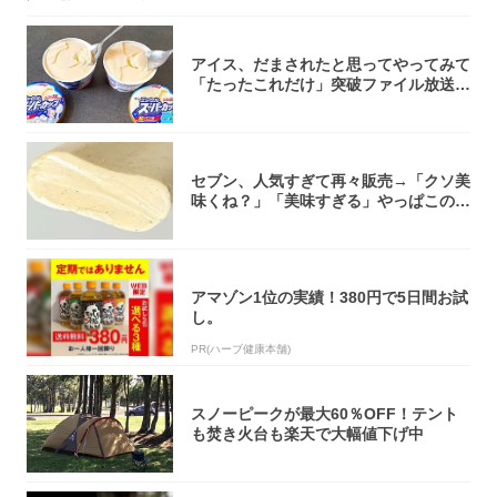
アイス、だまされたと思ってやってみて
「たったこれだけ」突破ファイル放送で
大注目！...
セブン、人気すぎて再々販売→「クソ美
味くね？」「美味すぎる」やっぱこのク
オリティ...
アマゾン1位の実績！380円で5日間お試
し。
PR(ハーブ健康本舗)
スノーピークが最大60％OFF！テント
も焚き火台も楽天で大幅値下げ中