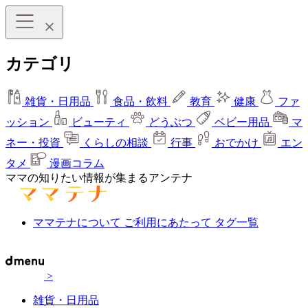
カテゴリ
雑貨・日用品
食品・飲料
教育
健康
ファ
ッション
ビューティ
どうぶつ
ベビー用品
マ
ネー・投資
くらしの相談
行事
おでかけ
エン
タメ
漫画コラム
ママの知りたい情報が集まるアンテナ
ママテナについて
ご利用にあたって
タグ一覧
>
雑貨・日用品