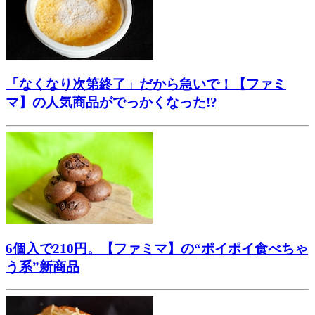
「なくなり次第終了」だから急いで！【ファミ
マ】の人気商品がでっかくなった!?
6個入で210円。【ファミマ】の“ポイポイ食べちゃ
う系”新商品