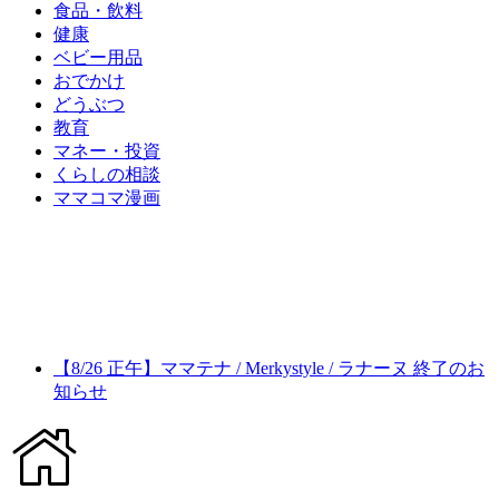
食品・飲料
健康
ベビー用品
おでかけ
どうぶつ
教育
マネー・投資
くらしの相談
ママコマ漫画
【8/26 正午】ママテナ / Merkystyle / ラナーヌ 終了のお
知らせ