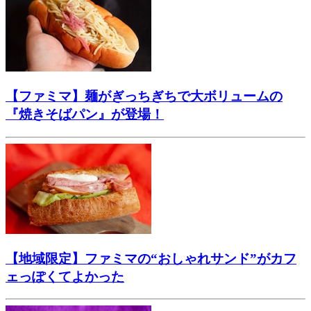
【ファミマ】麺がぎっちぎちで大ボリュームの
『焼きそばパン』が登場！
【地域限定】ファミマの“おしゃれサンド”がカフ
ェっぽくてよかった