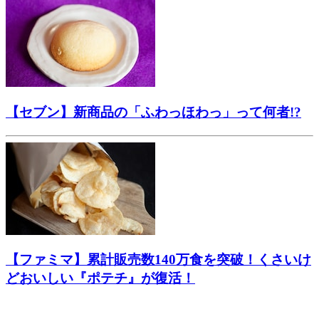
【セブン】新商品の「ふわっほわっ」って何者!?
【ファミマ】累計販売数140万食を突破！くさいけ
どおいしい『ポテチ』が復活！