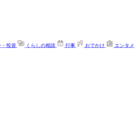
ー・投資
くらしの相談
行事
おでかけ
エンタメ