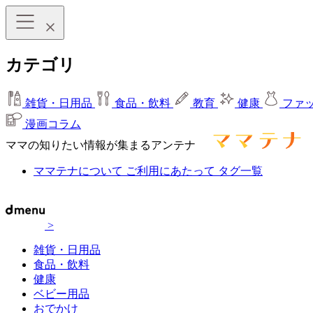
カテゴリ
雑貨・日用品
食品・飲料
教育
健康
ファ
漫画コラム
ママの知りたい情報が集まるアンテナ
ママテナについて
ご利用にあたって
タグ一覧
>
雑貨・日用品
食品・飲料
健康
ベビー用品
おでかけ