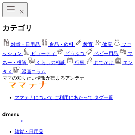
カテゴリ
雑貨・日用品
食品・飲料
教育
健康
ファ
ッション
ビューティ
どうぶつ
ベビー用品
マ
ネー・投資
くらしの相談
行事
おでかけ
エン
タメ
漫画コラム
ママの知りたい情報が集まるアンテナ
ママテナについて
ご利用にあたって
タグ一覧
>
雑貨・日用品