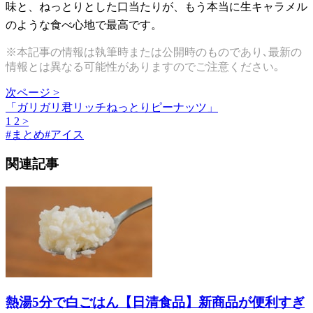
味と、ねっとりとした口当たりが、もう本当に生キャラメル
のような食べ心地で最高です。
※本記事の情報は執筆時または公開時のものであり､最新の
情報とは異なる可能性がありますのでご注意ください｡
次ページ >
「ガリガリ君リッチねっとりピーナッツ」
1
2
>
#
まとめ
#
アイス
関連記事
熱湯5分で白ごはん【日清食品】新商品が便利すぎ