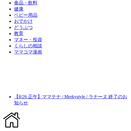
食品・飲料
健康
ベビー用品
おでかけ
どうぶつ
教育
マネー・投資
くらしの相談
ママコマ漫画
【8/26 正午】ママテナ / Merkystyle / ラナーヌ 終了のお
知らせ