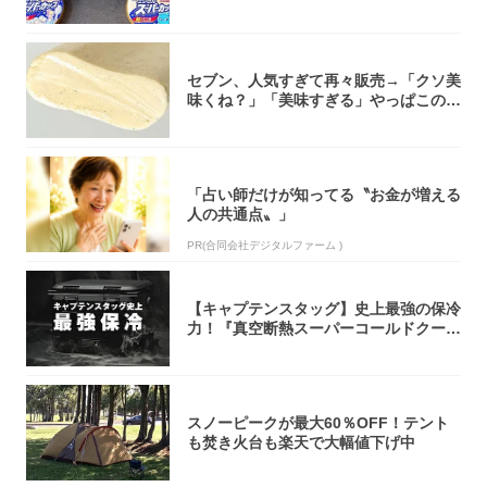
大注目！...
セブン、人気すぎて再々販売→「クソ美
味くね？」「美味すぎる」やっぱこのク
オリティ...
「占い師だけが知ってる〝お金が増える
人の共通点〟」
PR(合同会社デジタルファーム )
【キャプテンスタッグ】史上最強の保冷
力！『真空断熱スーパーコールドクーラ
ーボック...
スノーピークが最大60％OFF！テント
も焚き火台も楽天で大幅値下げ中