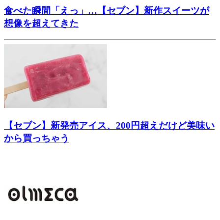
食べた瞬間「えっ」…【セブン】新作スイーツが
想像を超えてきた
【セブン】新発売アイス、200円超えだけど美味い
から買っちゃう