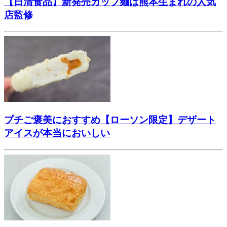
【日清食品】新発売カップ麺は熊本生まれの人気
店監修
プチご褒美におすすめ【ローソン限定】デザート
アイスが本当においしい