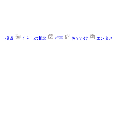
ー・投資
くらしの相談
行事
おでかけ
エンタメ