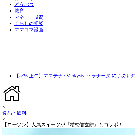
どうぶつ
教育
マネー・投資
くらしの相談
ママコマ漫画
【8/26 正午】ママテナ / Merkystyle / ラナーヌ 終了の
>
食品・飲料
>
【ローソン】人気スイーツが『桔梗信玄餅』とコラボ！