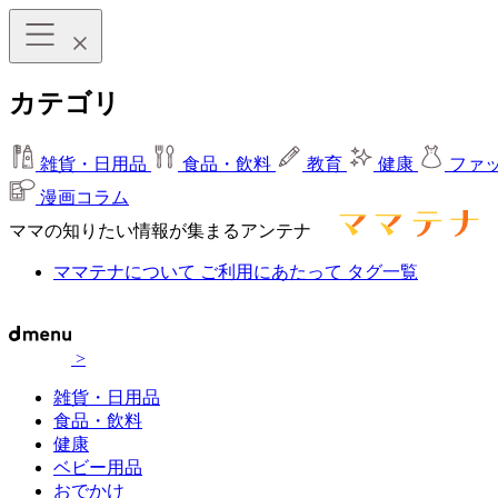
カテゴリ
雑貨・日用品
食品・飲料
教育
健康
ファ
漫画コラム
ママの知りたい情報が集まるアンテナ
ママテナについて
ご利用にあたって
タグ一覧
>
雑貨・日用品
食品・飲料
健康
ベビー用品
おでかけ