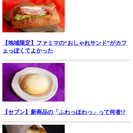
【地域限定】ファミマの“おしゃれサンド”がカフ
ェっぽくてよかった
【セブン】新商品の「ふわっほわっ」って何者!?