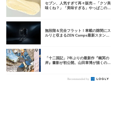
セブン、人気すぎて再々販売→「クソ美
味くね？」「美味すぎる」やっぱこのク
オリティ...
無段階＆完全フラット！車載の隙間にス
ルリと収まるZEN Camps最新スタンド
が...
「十二国記」7年ぶりの最新作『幽冥の
岸』書影が初公開。山田章博が描くのは
謎めいた...
Recommended by