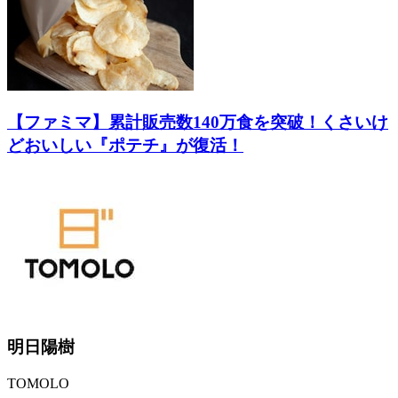
【ファミマ】累計販売数140万食を突破！くさいけ
どおいしい『ポテチ』が復活！
明日陽樹
TOMOLO