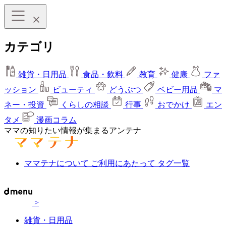
カテゴリ
雑貨・日用品
食品・飲料
教育
健康
ファ
ッション
ビューティ
どうぶつ
ベビー用品
マ
ネー・投資
くらしの相談
行事
おでかけ
エン
タメ
漫画コラム
ママの知りたい情報が集まるアンテナ
ママテナについて
ご利用にあたって
タグ一覧
>
雑貨・日用品