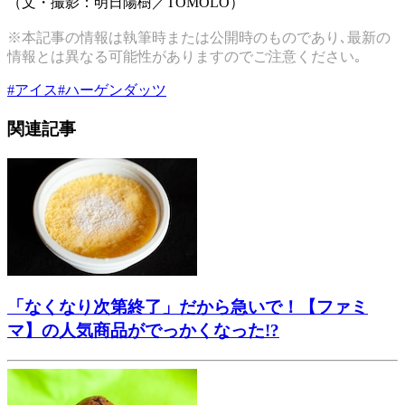
（文・撮影：明日陽樹／TOMOLO）
※本記事の情報は執筆時または公開時のものであり､最新の
情報とは異なる可能性がありますのでご注意ください｡
#
アイス
#
ハーゲンダッツ
関連記事
「なくなり次第終了」だから急いで！【ファミ
マ】の人気商品がでっかくなった!?