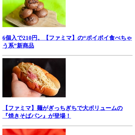
6個入で210円。【ファミマ】の“ポイポイ食べちゃ
う系”新商品
【ファミマ】麺がぎっちぎちで大ボリュームの
『焼きそばパン』が登場！