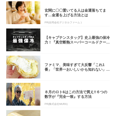
玄関に〇〇置いてる人は金運落ちてま
す…金運を上げる方法とは
PR(合同会社デジタルファーム )
【キャプテンスタッグ】史上最強の保冷
力！『真空断熱スーパーコールドクーラ
ーボック...
ファミマ、美味すぎて大反響「これ1
番」「世界一おいしいかも知れない」
「飲めそう」
８月のロト6はこの方法で買え!!６つの
数字が『完全一致』する方法
PR(株式会社MURA)