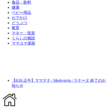
食品・飲料
健康
ベビー用品
おでかけ
どうぶつ
教育
マネー・投資
くらしの相談
ママコマ漫画
【8/26 正午】ママテナ / Merkystyle / ラナーヌ 終了のお
知らせ