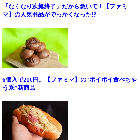
「なくなり次第終了」だから急いで！【ファミ
マ】の人気商品がでっかくなった!?
6個入で210円。【ファミマ】の“ポイポイ食べちゃ
う系”新商品