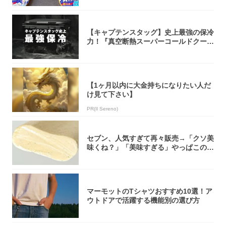
【キャプテンスタッグ】史上最強の保冷
力！『真空断熱スーパーコールドクーラ
ーボック...
【1ヶ月以内に大金持ちになりたい人だ
け見て下さい】
PR(Il Sereno)
セブン、人気すぎて再々販売→「クソ美
味くね？」「美味すぎる」やっぱこのク
オリティ...
マーモットのTシャツおすすめ10選！ア
ウトドアで活躍する機能別の選び方