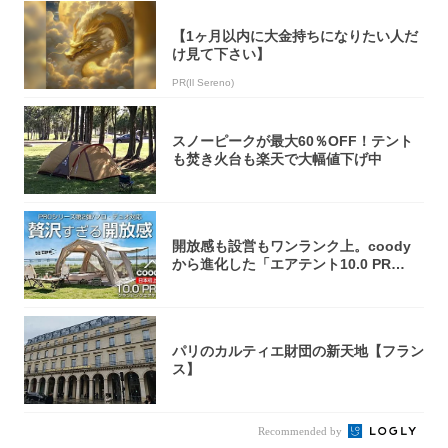
【1ヶ月以内に大金持ちになりたい人だ
け見て下さい】
PR(Il Sereno)
スノーピークが最大60％OFF！テント
も焚き火台も楽天で大幅値下げ中
開放感も設営もワンランク上。coody
から進化した「エアテント10.0 PR
O」...
パリのカルティエ財団の新天地【フラン
ス】
Recommended by