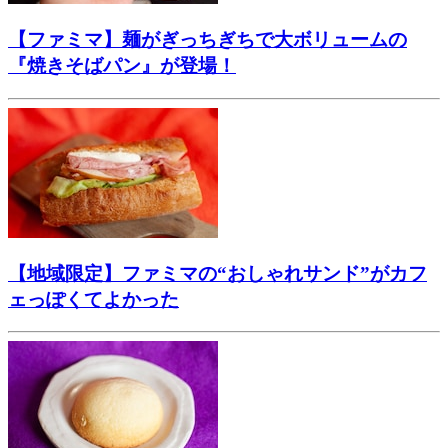
【ファミマ】麺がぎっちぎちで大ボリュームの
『焼きそばパン』が登場！
【地域限定】ファミマの“おしゃれサンド”がカフ
ェっぽくてよかった