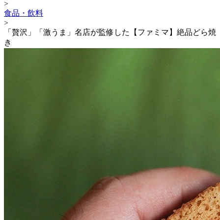
>
食品・飲料
>
「贅沢」「激うま」名店が監修した【ファミマ】絶品どら焼
き