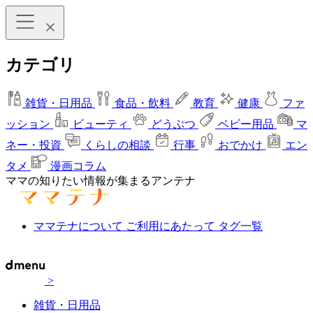
カテゴリ
雑貨・日用品
食品・飲料
教育
健康
ファ
ッション
ビューティ
どうぶつ
ベビー用品
マ
ネー・投資
くらしの相談
行事
おでかけ
エン
タメ
漫画コラム
ママの知りたい情報が集まるアンテナ
ママテナについて
ご利用にあたって
タグ一覧
>
雑貨・日用品