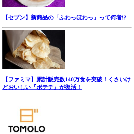
【セブン】新商品の「ふわっほわっ」って何者!?
【ファミマ】累計販売数140万食を突破！くさいけ
どおいしい『ポテチ』が復活！