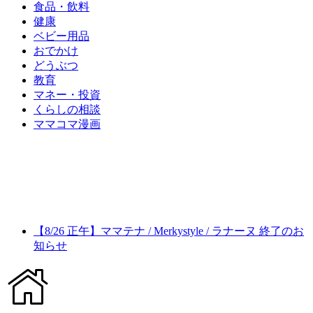
食品・飲料
健康
ベビー用品
おでかけ
どうぶつ
教育
マネー・投資
くらしの相談
ママコマ漫画
【8/26 正午】ママテナ / Merkystyle / ラナーヌ 終了のお
知らせ