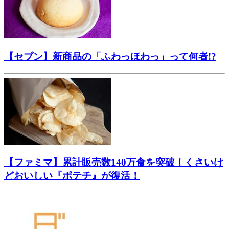
【セブン】新商品の「ふわっほわっ」って何者!?
【ファミマ】累計販売数140万食を突破！くさいけ
どおいしい『ポテチ』が復活！