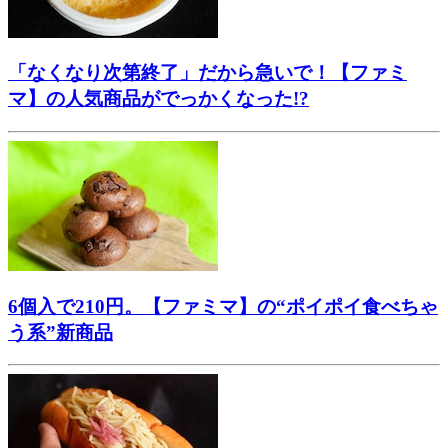
「なくなり次第終了」だから急いで！【ファミ
マ】の人気商品がでっかくなった!?
6個入で210円。【ファミマ】の“ポイポイ食べちゃ
う系”新商品