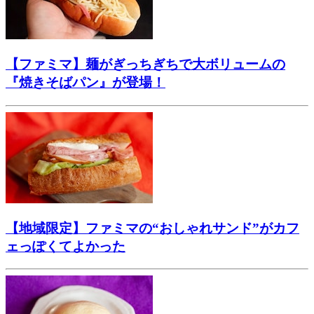
【ファミマ】麺がぎっちぎちで大ボリュームの
『焼きそばパン』が登場！
【地域限定】ファミマの“おしゃれサンド”がカフ
ェっぽくてよかった