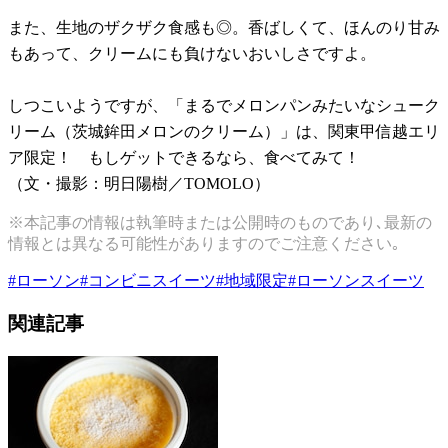
また、生地のザクザク食感も◎。香ばしくて、ほんのり甘み
もあって、クリームにも負けないおいしさですよ。
しつこいようですが、「まるでメロンパンみたいなシューク
リーム（茨城鉾田メロンのクリーム）」は、関東甲信越エリ
ア限定！ もしゲットできるなら、食べてみて！
（文・撮影：明日陽樹／TOMOLO）
※本記事の情報は執筆時または公開時のものであり､最新の
情報とは異なる可能性がありますのでご注意ください｡
#
ローソン
#
コンビニスイーツ
#
地域限定
#
ローソンスイーツ
関連記事