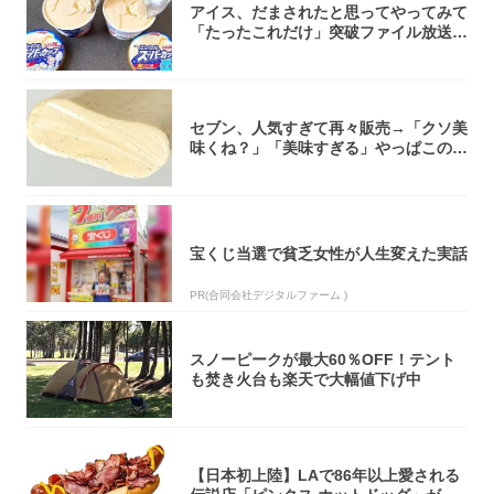
アイス、だまされたと思ってやってみて
「たったこれだけ」突破ファイル放送で
大注目！...
セブン、人気すぎて再々販売→「クソ美
味くね？」「美味すぎる」やっぱこのク
オリティ...
宝くじ当選で貧乏女性が人生変えた実話
PR(合同会社デジタルファーム )
スノーピークが最大60％OFF！テント
も焚き火台も楽天で大幅値下げ中
【日本初上陸】LAで86年以上愛される