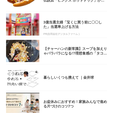
伝説店「ピンクス ホットドッグ」が年
内に東...
3億当選主婦「宝くじ買う前に〇〇し
た」当選率上げる方法
PR(合同会社デジタルファーム )
【チャーハンの新常識】スープを加えり
ゃパラパラになる!?理想食感の「タコチ
ャーハ...
暮らしいくつも携えて ｜金井球
お盆休みにおすすめ！家族みんなで進め
る片づけのコツ7つ