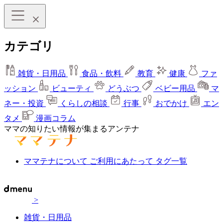
カテゴリ
雑貨・日用品
食品・飲料
教育
健康
ファ
ッション
ビューティ
どうぶつ
ベビー用品
マ
ネー・投資
くらしの相談
行事
おでかけ
エン
タメ
漫画コラム
ママの知りたい情報が集まるアンテナ
ママテナについて
ご利用にあたって
タグ一覧
>
雑貨・日用品