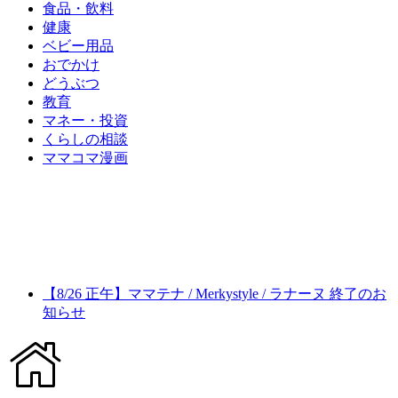
食品・飲料
健康
ベビー用品
おでかけ
どうぶつ
教育
マネー・投資
くらしの相談
ママコマ漫画
【8/26 正午】ママテナ / Merkystyle / ラナーヌ 終了のお
知らせ