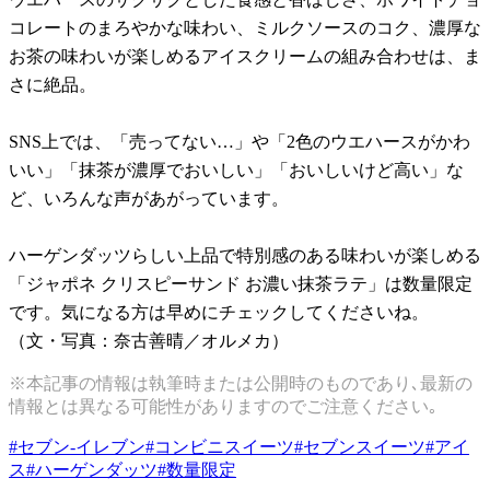
コレートのまろやかな味わい、ミルクソースのコク、濃厚な
お茶の味わいが楽しめるアイスクリームの組み合わせは、ま
さに絶品。
SNS上では、「売ってない…」や「2色のウエハースがかわ
いい」「抹茶が濃厚でおいしい」「おいしいけど高い」な
ど、いろんな声があがっています。
ハーゲンダッツらしい上品で特別感のある味わいが楽しめる
「ジャポネ クリスピーサンド お濃い抹茶ラテ」は数量限定
です。気になる方は早めにチェックしてくださいね。
（文・写真：奈古善晴／オルメカ）
※本記事の情報は執筆時または公開時のものであり､最新の
情報とは異なる可能性がありますのでご注意ください｡
#
セブン-イレブン
#
コンビニスイーツ
#
セブンスイーツ
#
アイ
ス
#
ハーゲンダッツ
#
数量限定