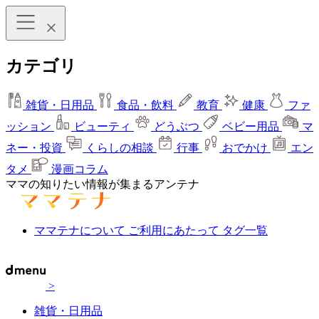
カテゴリ
雑貨・日用品
食品・飲料
教育
健康
ファ
ッション
ビューティ
どうぶつ
ベビー用品
マ
ネー・投資
くらしの相談
行事
おでかけ
エン
タメ
漫画コラム
ママの知りたい情報が集まるアンテナ
ママテナについて
ご利用にあたって
タグ一覧
>
雑貨・日用品