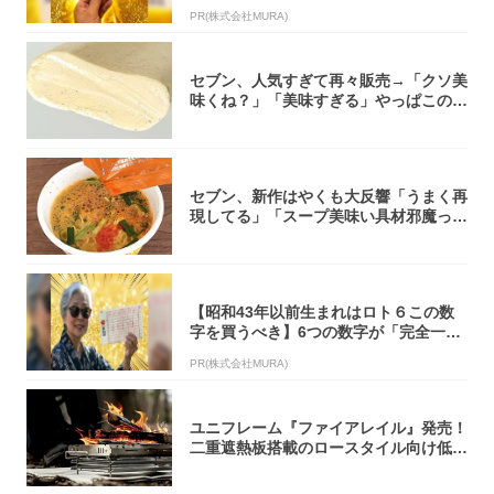
PR(株式会社MURA)
セブン、人気すぎて再々販売→「クソ美
味くね？」「美味すぎる」やっぱこのク
オリティ...
セブン、新作はやくも大反響「うまく再
現してる」「スープ美味い具材邪魔って
くらい美...
【昭和43年以前生まれはロト６この数
字を買うべき】6つの数字が「完全一
致」する方...
PR(株式会社MURA)
ユニフレーム『ファイアレイル』発売！
二重遮熱板搭載のロースタイル向け低型
焚き火台