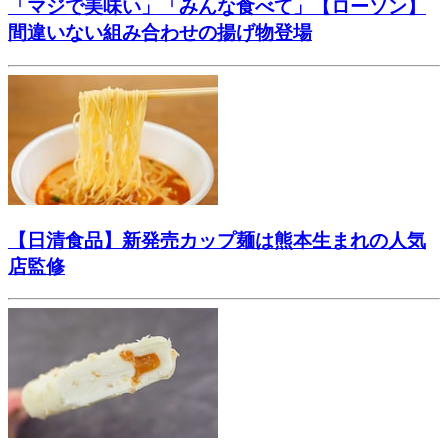
「マジで美味い」「みんな食べて」【ローソン】
間違いない組み合わせの揚げ物登場
【日清食品】新発売カップ麺は熊本生まれの人気
店監修