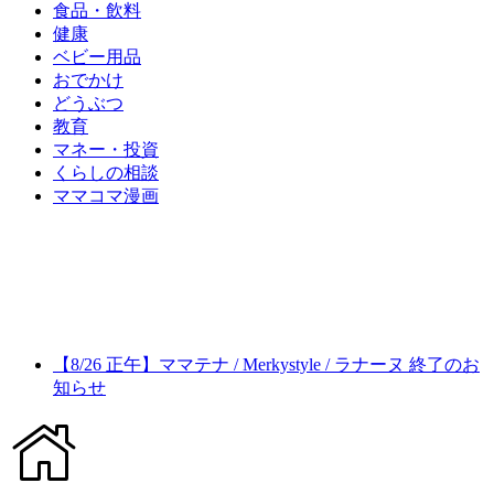
食品・飲料
健康
ベビー用品
おでかけ
どうぶつ
教育
マネー・投資
くらしの相談
ママコマ漫画
【8/26 正午】ママテナ / Merkystyle / ラナーヌ 終了のお
知らせ