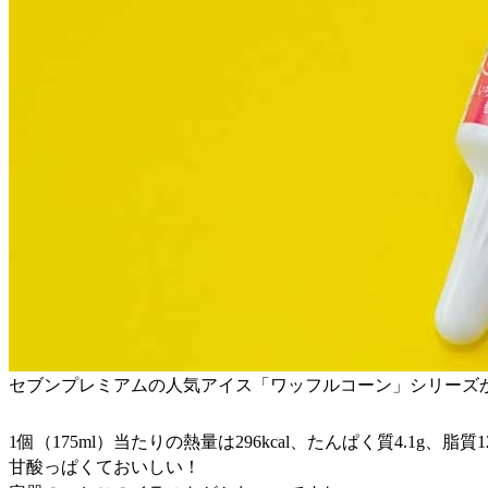
セブンプレミアムの人気アイス「ワッフルコーン」シリーズ
1個（175ml）当たりの熱量は296kcal、たんぱく質4.1g、脂
甘酸っぱくておいしい！