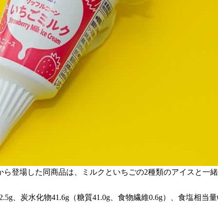
から登場した同商品は、ミルクといちごの2種類のアイスと一
質12.5g、炭水化物41.6g（糖質41.0g、食物繊維0.6g）、食