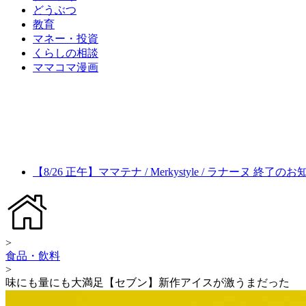
どうぶつ
教育
マネー・投資
くらしの相談
ママコマ漫画
【8/26 正午】ママテナ / Merkystyle / ラナーヌ 終了の
>
食品・飲料
>
味にも量にも大満足【セブン】新作アイスが激うまだった