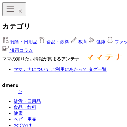
カテゴリ
雑貨・日用品
食品・飲料
教育
健康
ファ
漫画コラム
ママの知りたい情報が集まるアンテナ
ママテナについて
ご利用にあたって
タグ一覧
>
雑貨・日用品
食品・飲料
健康
ベビー用品
おでかけ