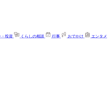
ー・投資
くらしの相談
行事
おでかけ
エンタメ