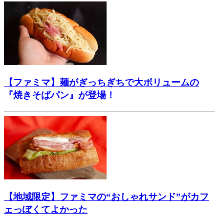
【ファミマ】麺がぎっちぎちで大ボリュームの
『焼きそばパン』が登場！
【地域限定】ファミマの“おしゃれサンド”がカフ
ェっぽくてよかった