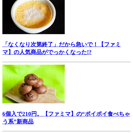
「なくなり次第終了」だから急いで！【ファミ
マ】の人気商品がでっかくなった!?
6個入で210円。【ファミマ】の“ポイポイ食べちゃ
う系”新商品