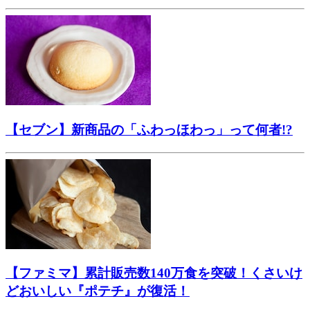
【セブン】新商品の「ふわっほわっ」って何者!?
【ファミマ】累計販売数140万食を突破！くさいけ
どおいしい『ポテチ』が復活！