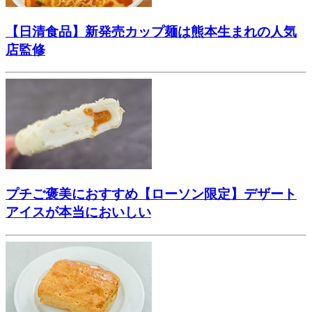
【日清食品】新発売カップ麺は熊本生まれの人気
店監修
プチご褒美におすすめ【ローソン限定】デザート
アイスが本当においしい