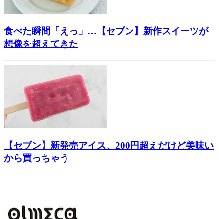
食べた瞬間「えっ」…【セブン】新作スイーツが
想像を超えてきた
【セブン】新発売アイス、200円超えだけど美味い
から買っちゃう