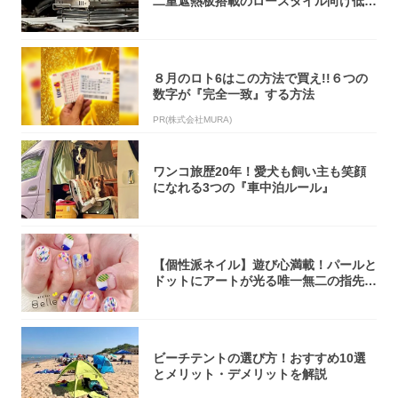
二重遮熱板搭載のロースタイル向け低型
焚き火台
８月のロト6はこの方法で買え!!６つの
数字が『完全一致』する方法
PR(株式会社MURA)
ワンコ旅歴20年！愛犬も飼い主も笑顔
になれる3つの『車中泊ルール』
【個性派ネイル】遊び心満載！パールと
ドットにアートが光る唯一無二の指先が
完成！
ビーチテントの選び方！おすすめ10選
とメリット・デメリットを解説