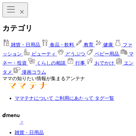
カテゴリ
雑貨・日用品
食品・飲料
教育
健康
ファ
ッション
ビューティ
どうぶつ
ベビー用品
マ
ネー・投資
くらしの相談
行事
おでかけ
エン
タメ
漫画コラム
ママの知りたい情報が集まるアンテナ
ママテナについて
ご利用にあたって
タグ一覧
>
雑貨・日用品