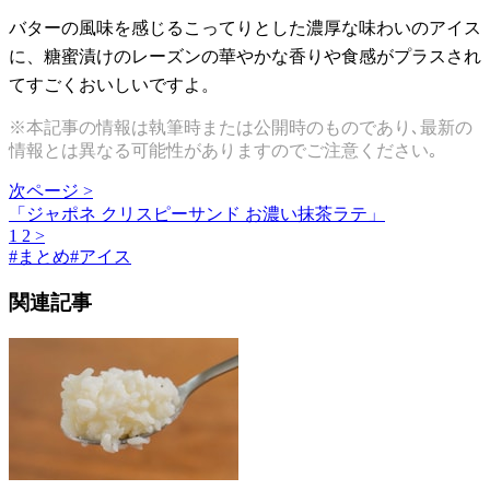
バターの風味を感じるこってりとした濃厚な味わいのアイス
に、糖蜜漬けのレーズンの華やかな香りや食感がプラスされ
てすごくおいしいですよ。
※本記事の情報は執筆時または公開時のものであり､最新の
情報とは異なる可能性がありますのでご注意ください｡
次ページ >
「ジャポネ クリスピーサンド お濃い抹茶ラテ」
1
2
>
#
まとめ
#
アイス
関連記事