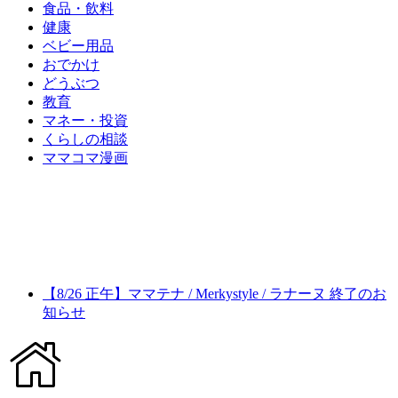
食品・飲料
健康
ベビー用品
おでかけ
どうぶつ
教育
マネー・投資
くらしの相談
ママコマ漫画
【8/26 正午】ママテナ / Merkystyle / ラナーヌ 終了のお
知らせ