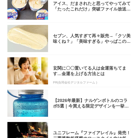
アイス、だまされたと思ってやってみて
「たったこれだけ」突破ファイル放送で
大注目！...
セブン、人気すぎて再々販売→「クソ美
味くね？」「美味すぎる」やっぱこのク
オリティ...
玄関に〇〇置いてる人は金運落ちてま
す…金運を上げる方法とは
PR(合同会社デジタルファーム )
【2026年最新】ナルゲンボトルのコラ
ボ5選｜今買える限定デザインを一挙紹
介！
ユニフレーム『ファイアレイル』発売！