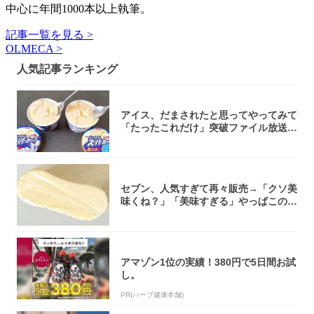
中心に年間1000本以上執筆。
記事一覧を見る >
OLMECA >
人気記事ランキング
アイス、だまされたと思ってやってみて
「たったこれだけ」突破ファイル放送で
大注目！...
セブン、人気すぎて再々販売→「クソ美
味くね？」「美味すぎる」やっぱこのク
オリティ...
アマゾン1位の実績！380円で5日間お試
し。
PR(ハーブ健康本舗)