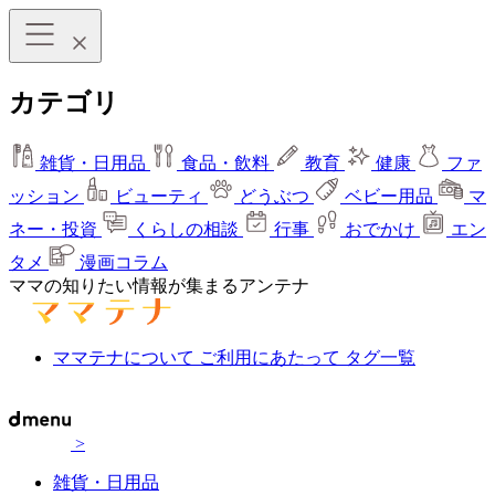
カテゴリ
雑貨・日用品
食品・飲料
教育
健康
ファ
ッション
ビューティ
どうぶつ
ベビー用品
マ
ネー・投資
くらしの相談
行事
おでかけ
エン
タメ
漫画コラム
ママの知りたい情報が集まるアンテナ
ママテナについて
ご利用にあたって
タグ一覧
>
雑貨・日用品