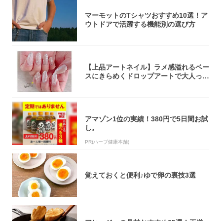
マーモットのTシャツおすすめ10選！ア
ウトドアで活躍する機能別の選び方
【上品アートネイル】ラメ感溢れるベー
スにきらめくドロップアートで大人っぽ
く！
アマゾン1位の実績！380円で5日間お試
し。
PR(ハーブ健康本舗)
覚えておくと便利♪ゆで卵の裏技3選