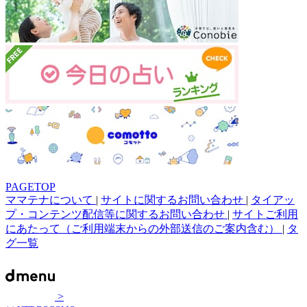
PAGETOP
ママテナについて
|
サイトに関するお問い合わせ
|
タイアッ
プ・コンテンツ配信等に関するお問い合わせ
|
サイトご利用
にあたって（ご利用端末からの外部送信のご案内含む）
|
タ
グ一覧
>