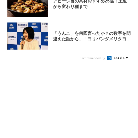
アヒージョの具材おすすめ25選！王道
から変わり種まで
「うんこ」を何回言ったか？の数字を間
違えた話から、「ヨリパンダメリタヨコ
エビ」の...
Recommended by