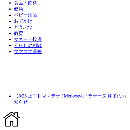
食品・飲料
健康
ベビー用品
おでかけ
どうぶつ
教育
マネー・投資
くらしの相談
ママコマ漫画
【8/26 正午】ママテナ / Merkystyle / ラナーヌ 終了のお
知らせ