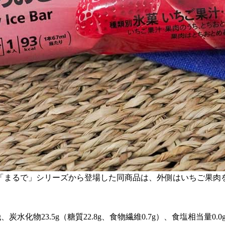
「まるで」シリーズから登場した同商品は、外側はいちご果肉
0.0g、炭水化物23.5g（糖質22.8g、食物繊維0.7g）、食塩相