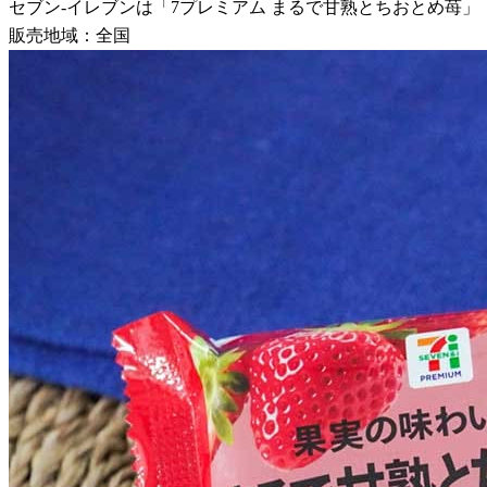
セブン-イレブンは「7プレミアム まるで甘熟とちおとめ苺」（
販売地域：全国