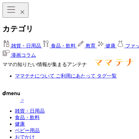
カテゴリ
雑貨・日用品
食品・飲料
教育
健康
ファ
漫画コラム
ママの知りたい情報が集まるアンテナ
ママテナについて
ご利用にあたって
タグ一覧
>
雑貨・日用品
食品・飲料
健康
ベビー用品
おでかけ