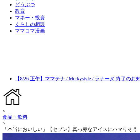
どうぶつ
教育
マネー・投資
くらしの相談
ママコマ漫画
【8/26 正午】ママテナ / Merkystyle / ラナーヌ 終了の
>
食品・飲料
>
「本当においしい」【セブン】真っ赤なアイスにハマりそう