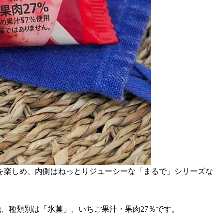
を楽しめ、内側はねっとりジューシーな「まるで」シリーズな
当量0.0g、種類別は「氷菓」、いちご果汁・果肉27％です。