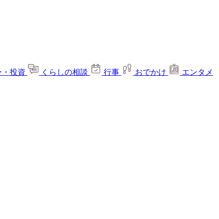
ー・投資
くらしの相談
行事
おでかけ
エンタメ