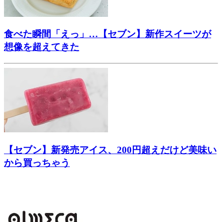
食べた瞬間「えっ」…【セブン】新作スイーツが
想像を超えてきた
【セブン】新発売アイス、200円超えだけど美味い
から買っちゃう