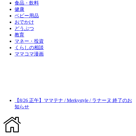
食品・飲料
健康
ベビー用品
おでかけ
どうぶつ
教育
マネー・投資
くらしの相談
ママコマ漫画
【8/26 正午】ママテナ / Merkystyle / ラナーヌ 終了のお
知らせ