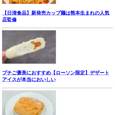
【日清食品】新発売カップ麺は熊本生まれの人気
店監修
プチご褒美におすすめ【ローソン限定】デザート
アイスが本当においしい