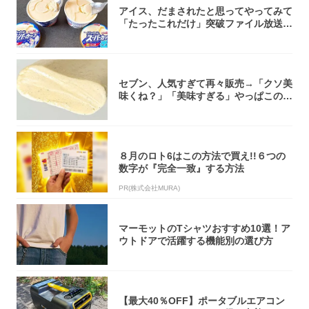
アイス、だまされたと思ってやってみて
「たったこれだけ」突破ファイル放送で
大注目！...
セブン、人気すぎて再々販売→「クソ美
味くね？」「美味すぎる」やっぱこのク
オリティ...
８月のロト6はこの方法で買え!!６つの
数字が『完全一致』する方法
PR(株式会社MURA)
マーモットのTシャツおすすめ10選！ア
ウトドアで活躍する機能別の選び方
【最大40％OFF】ポータブルエアコン