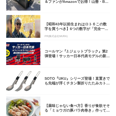
＆ファンがAmazonでお得！山善・Bo
u...
【昭和43年以前生まれはロト６この数
字を買うべき】6つの数字が「完全一
致」する方...
PR(株式会社MURA)
コールマン『J.ジェットブラック』第2
弾登場！サッカー日本代表モデルの新作
5アイ...
SOTO『UKU』シリーズ登場！直置きで
も先端が浮くチタン製折りたたみカトラ
リー
【薬味じゃない食べ方】香りが食欲そそ
る「ミョウガの豚バラ肉巻き」作ってみ
た！辛み...