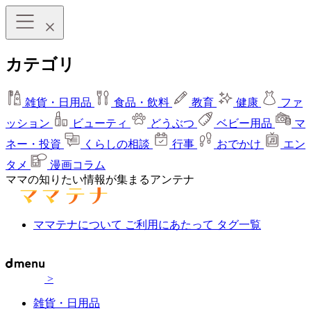
カテゴリ
雑貨・日用品
食品・飲料
教育
健康
ファ
ッション
ビューティ
どうぶつ
ベビー用品
マ
ネー・投資
くらしの相談
行事
おでかけ
エン
タメ
漫画コラム
ママの知りたい情報が集まるアンテナ
ママテナについて
ご利用にあたって
タグ一覧
>
雑貨・日用品