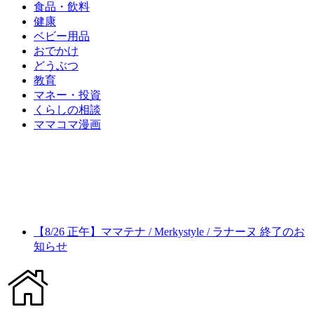
食品・飲料
健康
ベビー用品
おでかけ
どうぶつ
教育
マネー・投資
くらしの相談
ママコマ漫画
【8/26 正午】ママテナ / Merkystyle / ラナーヌ 終了のお
知らせ