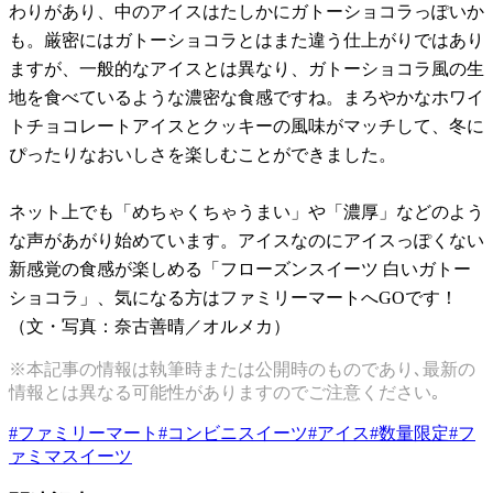
わりがあり、中のアイスはたしかにガトーショコラっぽいか
も。厳密にはガトーショコラとはまた違う仕上がりではあり
ますが、一般的なアイスとは異なり、ガトーショコラ風の生
地を食べているような濃密な食感ですね。まろやかなホワイ
トチョコレートアイスとクッキーの風味がマッチして、冬に
ぴったりなおいしさを楽しむことができました。
ネット上でも「めちゃくちゃうまい」や「濃厚」などのよう
な声があがり始めています。アイスなのにアイスっぽくない
新感覚の食感が楽しめる「フローズンスイーツ 白いガトー
ショコラ」、気になる方はファミリーマートへGOです！
（文・写真：奈古善晴／オルメカ）
※本記事の情報は執筆時または公開時のものであり､最新の
情報とは異なる可能性がありますのでご注意ください｡
#
ファミリーマート
#
コンビニスイーツ
#
アイス
#
数量限定
#
フ
ァミマスイーツ