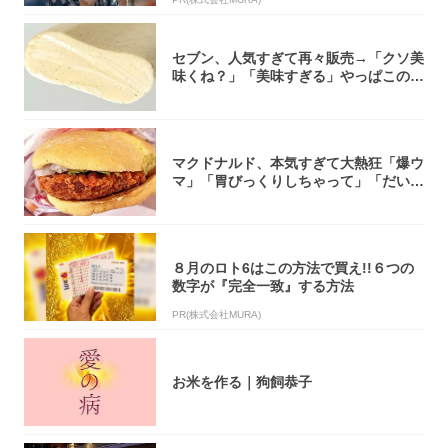
セブン、人気すぎて再々販売→「クソ美
味くね？」「美味すぎる」やっぱこのク
オリティ...
マクドナルド、本気すぎて大熱狂「爆ウ
マ」「胃びっくりしちゃって」「だいぶ
攻めてる...
８月のロト6はこの方法で買え!!６つの
数字が『完全一致』する方法
PR(株式会社MURA)
お米を作る｜狗飼恭子