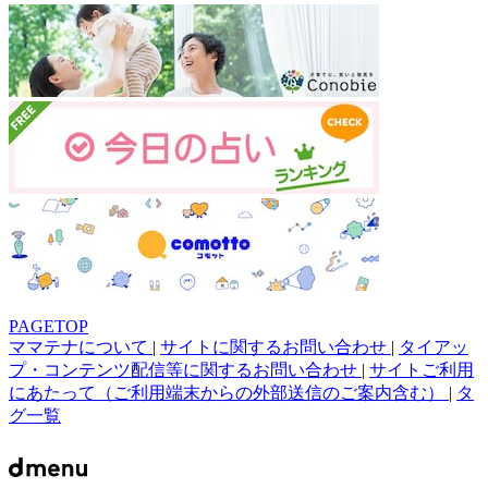
PAGETOP
ママテナについて
|
サイトに関するお問い合わせ
|
タイアッ
プ・コンテンツ配信等に関するお問い合わせ
|
サイトご利用
にあたって（ご利用端末からの外部送信のご案内含む）
|
タ
グ一覧