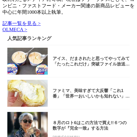
ンビニ・ファストフード・メーカー関連の新商品レビューを
中心に年間1000本以上執筆。
記事一覧を見る >
OLMECA >
人気記事ランキング
アイス、だまされたと思ってやってみて
「たったこれだけ」突破ファイル放送で
大注目！...
ファミマ、美味すぎて大反響「これ1
番」「世界一おいしいかも知れない」
「飲めそう」
８月のロト6はこの方法で買え!!６つの
数字が『完全一致』する方法
PR(株式会社MURA)