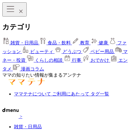
カテゴリ
雑貨・日用品
食品・飲料
教育
健康
ファ
ッション
ビューティ
どうぶつ
ベビー用品
マ
ネー・投資
くらしの相談
行事
おでかけ
エン
タメ
漫画コラム
ママの知りたい情報が集まるアンテナ
ママテナについて
ご利用にあたって
タグ一覧
>
雑貨・日用品