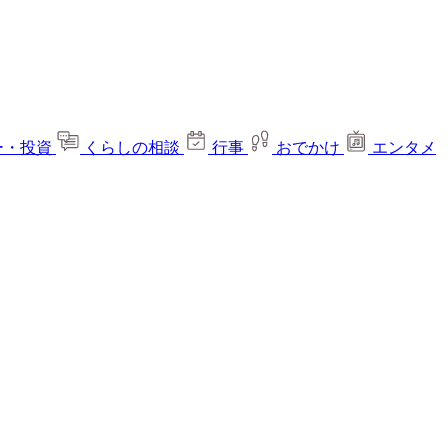
ー・投資
くらしの相談
行事
おでかけ
エンタメ