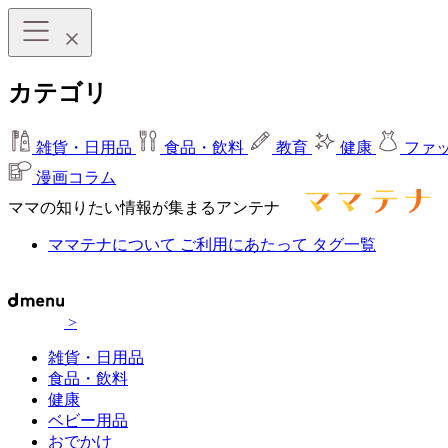
カテゴリ
雑貨・日用品
食品・飲料
教育
健康
ファ
漫画コラム
ママの知りたい情報が集まるアンテナ
ママテナについて
ご利用にあたって
タグ一覧
>
雑貨・日用品
食品・飲料
健康
ベビー用品
おでかけ