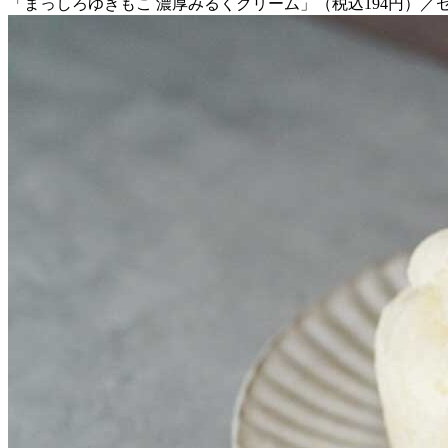
「まっしろゆきもこ 濃厚みるくクリーム」（税込194円）／