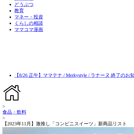
どうぶつ
教育
マネー・投資
くらしの相談
ママコマ漫画
【8/26 正午】ママテナ / Merkystyle / ラナーヌ 終了の
>
食品・飲料
>
【2023年11月】激推し「コンビニスイーツ」新商品リスト