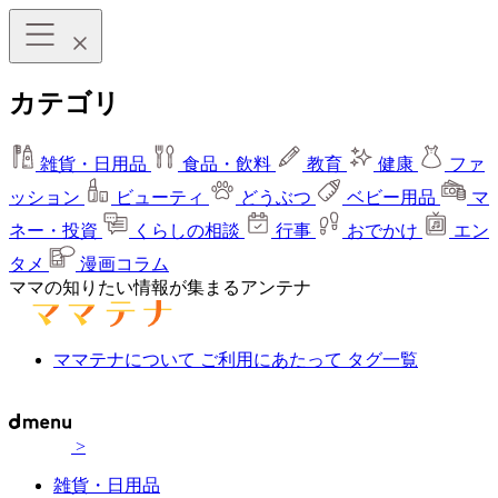
カテゴリ
雑貨・日用品
食品・飲料
教育
健康
ファ
ッション
ビューティ
どうぶつ
ベビー用品
マ
ネー・投資
くらしの相談
行事
おでかけ
エン
タメ
漫画コラム
ママの知りたい情報が集まるアンテナ
ママテナについて
ご利用にあたって
タグ一覧
>
雑貨・日用品