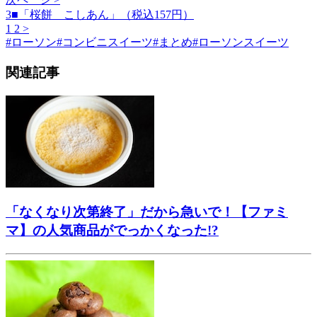
3■「桜餅 こしあん」（税込157円）
1
2
>
#
ローソン
#
コンビニスイーツ
#
まとめ
#
ローソンスイーツ
関連記事
「なくなり次第終了」だから急いで！【ファミ
マ】の人気商品がでっかくなった!?