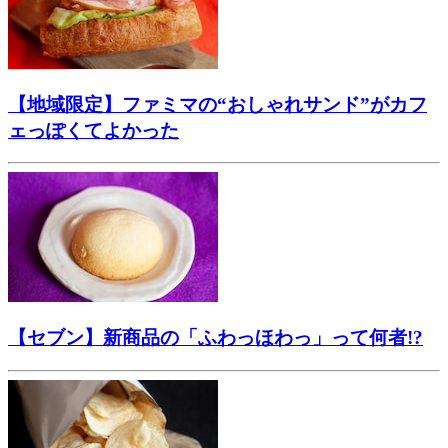
【地域限定】ファミマの“おしゃれサンド”がカフ
ェっぽくてよかった
【セブン】新商品の「ふわっほわっ」って何者!?