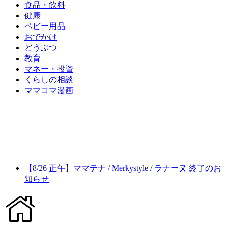
食品・飲料
健康
ベビー用品
おでかけ
どうぶつ
教育
マネー・投資
くらしの相談
ママコマ漫画
【8/26 正午】ママテナ / Merkystyle / ラナーヌ 終了のお
知らせ