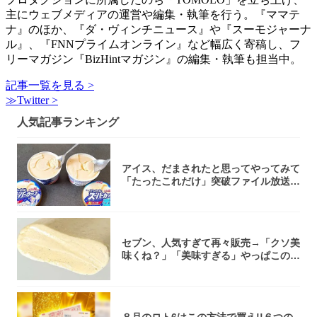
主にウェブメディアの運営や編集・執筆を行う。『ママテ
ナ』のほか、『ダ・ヴィンチニュース』や『スーモジャーナ
ル』、『FNNプライムオンライン』など幅広く寄稿し、フ
リーマガジン『BizHintマガジン』の編集・執筆も担当中。
記事一覧を見る >
≫Twitter >
人気記事ランキング
アイス、だまされたと思ってやってみて
「たったこれだけ」突破ファイル放送で
大注目！...
セブン、人気すぎて再々販売→「クソ美
味くね？」「美味すぎる」やっぱこのク
オリティ...
８月のロト6はこの方法で買え!!６つの