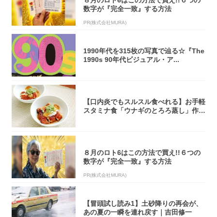
数字が『完全一致』する方法
PR(株式会社MURA)
1990年代を315枚の写真で辿る☆『The
1990s 90年代ビジュアル・ア...
【口内炎でもスルスル食べれる】お手軽
スタミナ食「ウナギのとろろ蒸し」作っ
てみた！...
８月のロト6はこの方法で買え!!６つの
数字が『完全一致』する方法
PR(株式会社MURA)
【冒頭試し読み1】土砂降りの再会が、
あの夏の一瞬を連れ戻す｜吉田修一