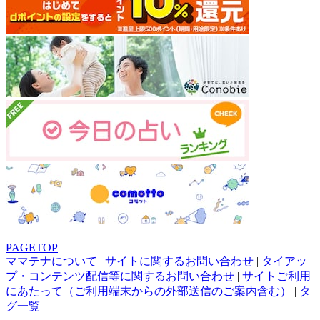
PAGETOP
ママテナについて
|
サイトに関するお問い合わせ
|
タイアッ
プ・コンテンツ配信等に関するお問い合わせ
|
サイトご利用
にあたって（ご利用端末からの外部送信のご案内含む）
|
タ
グ一覧