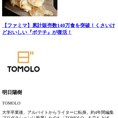
【ファミマ】累計販売数140万食を突破！くさいけ
どおいしい『ポテチ』が復活！
明日陽樹
TOMOLO
大学卒業後、アルバイトからライターに転身。約4年間編集
プロダクションに所属したのち「TOMOLO」を立ち上げ、