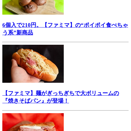
6個入で210円。【ファミマ】の“ポイポイ食べちゃ
う系”新商品
【ファミマ】麺がぎっちぎちで大ボリュームの
『焼きそばパン』が登場！