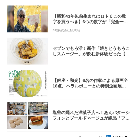
【昭和43年以前生まれはロト６この数
字を買うべき】6つの数字が「完全一
致」する方...
PR(株式会社MURA)
セブンでもろ活！新作「焼きとうもろこ
しスムージー」が飲む新体験だった【東
京の一部...
【銀座・和光】6名の作家による原画全
18点。ヘラルボニーとの特別企画展「G
OOD...
塩釜の隠れた洋菓子店へ！あんバターシ
フォンとブールドネージュが絶品「フー
ルセック...
Recommended by