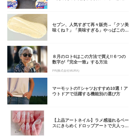
大注目！...
セブン、人気すぎて再々販売→「クソ美
味くね？」「美味すぎる」やっぱこのク
オリティ...
８月のロト6はこの方法で買え!!６つの
数字が『完全一致』する方法
PR(株式会社MURA)
マーモットのTシャツおすすめ10選！ア
ウトドアで活躍する機能別の選び方
【上品アートネイル】ラメ感溢れるベー
スにきらめくドロップアートで大人っぽ
く！