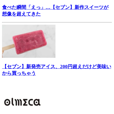
食べた瞬間「えっ」…【セブン】新作スイーツが
想像を超えてきた
【セブン】新発売アイス、200円超えだけど美味い
から買っちゃう