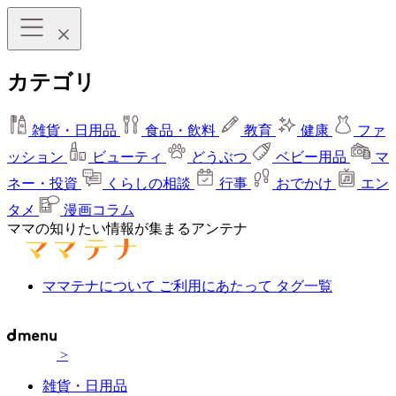
カテゴリ
雑貨・日用品
食品・飲料
教育
健康
ファ
ッション
ビューティ
どうぶつ
ベビー用品
マ
ネー・投資
くらしの相談
行事
おでかけ
エン
タメ
漫画コラム
ママの知りたい情報が集まるアンテナ
ママテナについて
ご利用にあたって
タグ一覧
>
雑貨・日用品