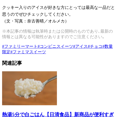
クッキー入りのアイスが好きな方にとっては最高な一品だと
思うのでぜひチェックしてください。
（文・写真：奈古善晴／オルメカ）
※本記事の情報は執筆時または公開時のものであり､最新の
情報とは異なる可能性がありますのでご注意ください｡
#
ファミリーマート
#
コンビニスイーツ
#
アイス
#
チョコ
#
数量
限定
#
ファミマスイーツ
関連記事
熱湯5分で白ごはん【日清食品】新商品が便利すぎ