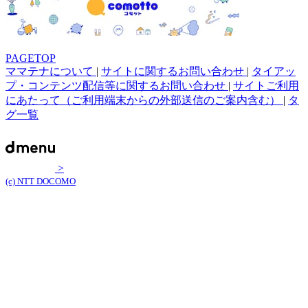
PAGETOP
ママテナについて
|
サイトに関するお問い合わせ
|
タイアッ
プ・コンテンツ配信等に関するお問い合わせ
|
サイトご利用
にあたって（ご利用端末からの外部送信のご案内含む）
|
タ
グ一覧
>
(c) NTT DOCOMO