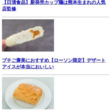
【日清食品】新発売カップ麺は熊本生まれの人気
店監修
プチご褒美におすすめ【ローソン限定】デザート
アイスが本当においしい