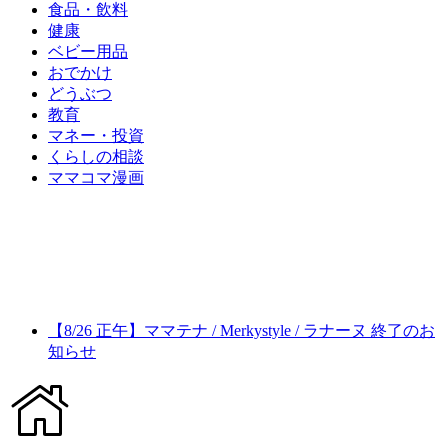
食品・飲料
健康
ベビー用品
おでかけ
どうぶつ
教育
マネー・投資
くらしの相談
ママコマ漫画
【8/26 正午】ママテナ / Merkystyle / ラナーヌ 終了のお
知らせ