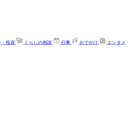
ー・投資
くらしの相談
行事
おでかけ
エンタメ