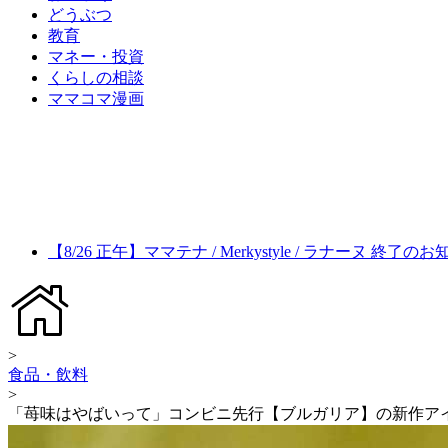
どうぶつ
教育
マネー・投資
くらしの相談
ママコマ漫画
【8/26 正午】ママテナ / Merkystyle / ラナーヌ 終了の
>
食品・飲料
>
「苺味はやばいって」コンビニ先行【ブルガリア】の新作ア