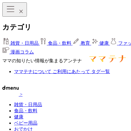
カテゴリ
雑貨・日用品
食品・飲料
教育
健康
ファ
漫画コラム
ママの知りたい情報が集まるアンテナ
ママテナについて
ご利用にあたって
タグ一覧
>
雑貨・日用品
食品・飲料
健康
ベビー用品
おでかけ