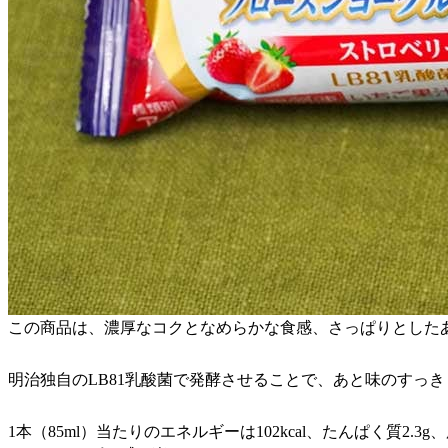
この商品は、濃厚なコクとなめらかな食感、さっぱりとした
明治独自のLB81乳酸菌で発酵させることで、あと味のすっ
1本（85ml）当たりのエネルギーは102kcal、たんぱく質2.3