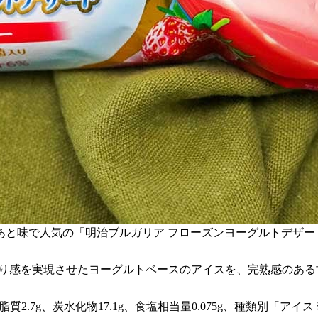
あと味で人気の「明治ブルガリア フローズンヨーグルトデザー
きり感を実現させたヨーグルトベースのアイスを、完熟感のあ
g、脂質2.7g、炭水化物17.1g、食塩相当量0.075g、種類別「ア