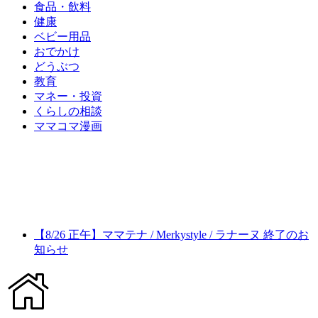
食品・飲料
健康
ベビー用品
おでかけ
どうぶつ
教育
マネー・投資
くらしの相談
ママコマ漫画
【8/26 正午】ママテナ / Merkystyle / ラナーヌ 終了のお
知らせ