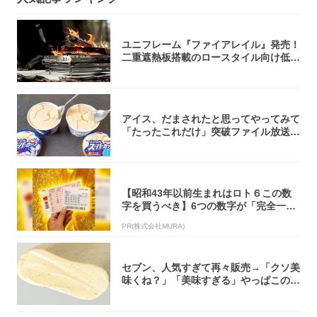
ユニフレーム『ファイアレイル』発売！
二重遮熱板搭載のロースタイル向け低型
焚き火台
アイス、だまされたと思ってやってみて
「たったこれだけ」突破ファイル放送で
大注目！...
【昭和43年以前生まれはロト６この数
字を買うべき】6つの数字が「完全一
致」する方...
PR(株式会社MURA)
セブン、人気すぎて再々販売→「クソ美
味くね？」「美味すぎる」やっぱこのク
オリティ...