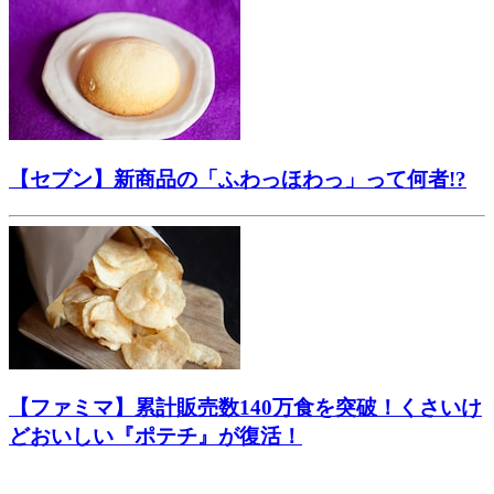
【セブン】新商品の「ふわっほわっ」って何者!?
【ファミマ】累計販売数140万食を突破！くさいけ
どおいしい『ポテチ』が復活！