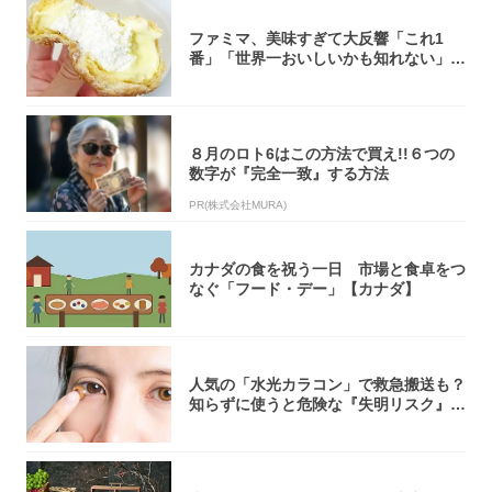
ファミマ、美味すぎて大反響「これ1
番」「世界一おいしいかも知れない」
「飲めそう」
８月のロト6はこの方法で買え!!６つの
数字が『完全一致』する方法
PR(株式会社MURA)
カナダの食を祝う一日 市場と食卓をつ
なぐ「フード・デー」【カナダ】
人気の「水光カラコン」で救急搬送も？
知らずに使うと危険な『失明リスク』と
医師が教...