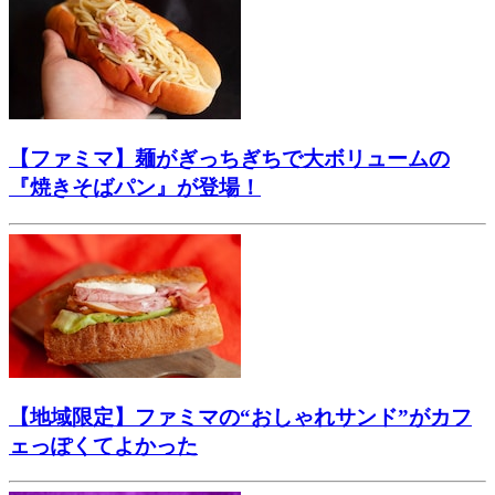
【ファミマ】麺がぎっちぎちで大ボリュームの
『焼きそばパン』が登場！
【地域限定】ファミマの“おしゃれサンド”がカフ
ェっぽくてよかった