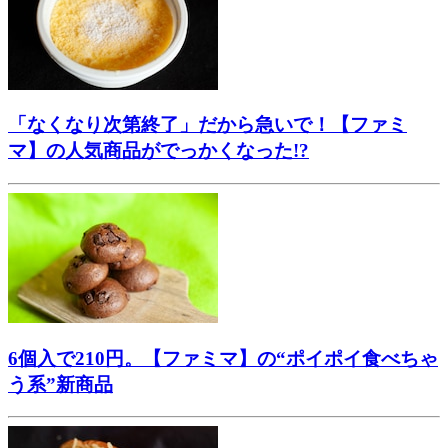
「なくなり次第終了」だから急いで！【ファミ
マ】の人気商品がでっかくなった!?
6個入で210円。【ファミマ】の“ポイポイ食べちゃ
う系”新商品