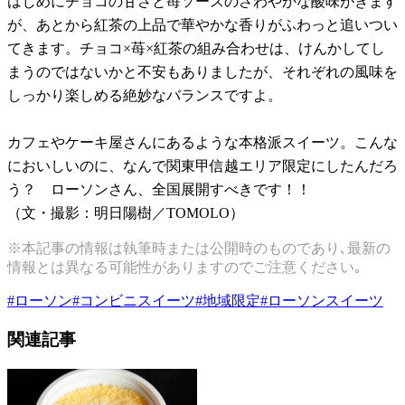
はじめにチョコの甘さと苺ソースのさわやかな酸味がきます
が、あとから紅茶の上品で華やかな香りがふわっと追いつい
てきます。チョコ×苺×紅茶の組み合わせは、けんかしてし
まうのではないかと不安もありましたが、それぞれの風味を
しっかり楽しめる絶妙なバランスですよ。
カフェやケーキ屋さんにあるような本格派スイーツ。こんな
においしいのに、なんで関東甲信越エリア限定にしたんだろ
う？ ローソンさん、全国展開すべきです！！
（文・撮影：明日陽樹／TOMOLO）
※本記事の情報は執筆時または公開時のものであり､最新の
情報とは異なる可能性がありますのでご注意ください｡
#
ローソン
#
コンビニスイーツ
#
地域限定
#
ローソンスイーツ
関連記事