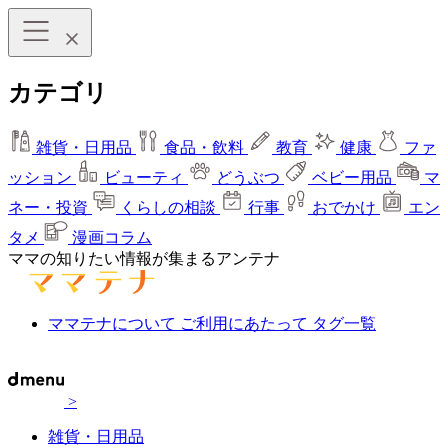
カテゴリ
雑貨・日用品
食品・飲料
教育
健康
ファ
ッション
ビューティ
どうぶつ
ベビー用品
マ
ネー・投資
くらしの相談
行事
おでかけ
エン
タメ
漫画コラム
ママの知りたい情報が集まるアンテナ
ママテナについて
ご利用にあたって
タグ一覧
>
雑貨・日用品