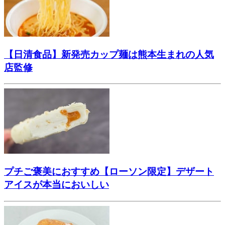
【日清食品】新発売カップ麺は熊本生まれの人気
店監修
プチご褒美におすすめ【ローソン限定】デザート
アイスが本当においしい