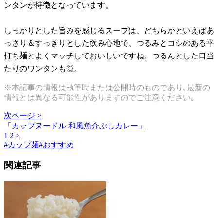
ンタンが特徴となっています。
しっかりとした旨みを感じるスープは、どちらかといえばあ
っさり＆すっきりとした飲み心地で、つるみとコシのある平
打ち麺とよくマッチしておいしいですね。つるんとした口当
たりのワンタンも◎。
※本記事の情報は執筆時または公開時のものであり､最新の
情報とは異なる可能性がありますのでご注意ください｡
次ページ >
「カップヌードル 和風魚介ぶしカレー」
1
2
>
#
カップ麺
#
おすすめ
関連記事