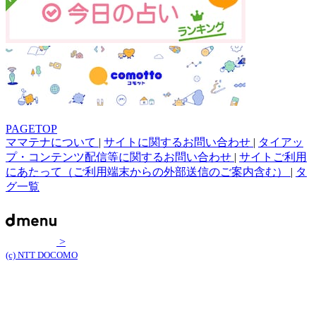
PAGETOP
ママテナについて
|
サイトに関するお問い合わせ
|
タイアッ
プ・コンテンツ配信等に関するお問い合わせ
|
サイトご利用
にあたって（ご利用端末からの外部送信のご案内含む）
|
タ
グ一覧
>
(c) NTT DOCOMO