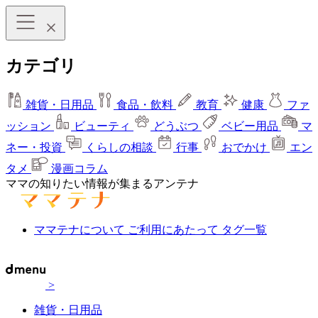
カテゴリ
雑貨・日用品
食品・飲料
教育
健康
ファ
ッション
ビューティ
どうぶつ
ベビー用品
マ
ネー・投資
くらしの相談
行事
おでかけ
エン
タメ
漫画コラム
ママの知りたい情報が集まるアンテナ
ママテナについて
ご利用にあたって
タグ一覧
>
雑貨・日用品