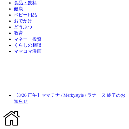
食品・飲料
健康
ベビー用品
おでかけ
どうぶつ
教育
マネー・投資
くらしの相談
ママコマ漫画
【8/26 正午】ママテナ / Merkystyle / ラナーヌ 終了のお
知らせ