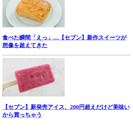
食べた瞬間「えっ」…【セブン】新作スイーツが
想像を超えてきた
【セブン】新発売アイス、200円超えだけど美味い
から買っちゃう