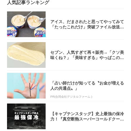
人気記事ランキング
アイス、だまされたと思ってやってみて
「たったこれだけ」突破ファイル放送で
大注目！...
セブン、人気すぎて再々販売→「クソ美
味くね？」「美味すぎる」やっぱこのク
オリティ...
「占い師だけが知ってる〝お金が増える
人の共通点〟」
PR(合同会社デジタルファーム )
【キャプテンスタッグ】史上最強の保冷
力！『真空断熱スーパーコールドクーラ
ーボック...