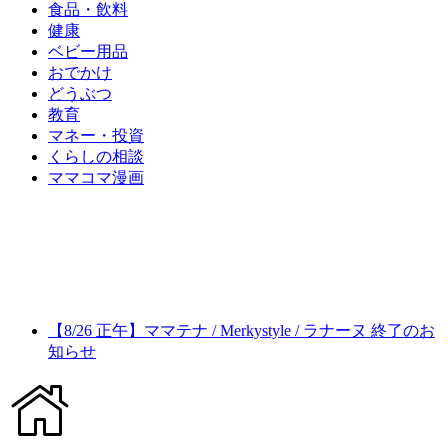
食品・飲料
健康
ベビー用品
おでかけ
どうぶつ
教育
マネー・投資
くらしの相談
ママコマ漫画
【8/26 正午】ママテナ / Merkystyle / ラナーヌ 終了のお
知らせ