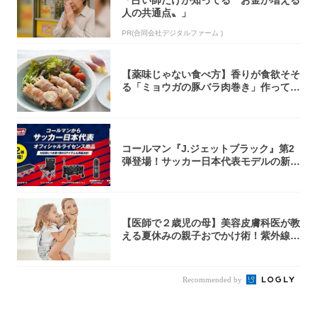
人の共通点〟」
PR(合同会社デジタルファーム )
【薬味じゃない食べ方】香りが食欲そそ
る「ミョウガの豚バラ肉巻き」作ってみ
た！辛み...
コールマン『J.ジェットブラック』第2
弾登場！サッカー日本代表モデルの新作
5アイ...
【医師で２歳児の母】美容皮膚科医が教
える夏休みの親子おでかけ術！紫外線＆
熱中症か...
Recommended by