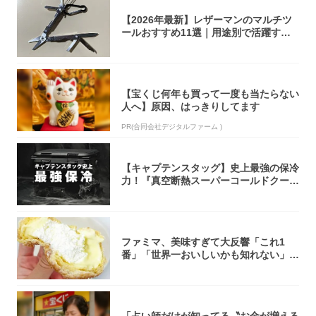
【2026年最新】レザーマンのマルチツ
ールおすすめ11選｜用途別で活躍する
モデル...
【宝くじ何年も買って一度も当たらない
人へ】原因、はっきりしてます
PR(合同会社デジタルファーム )
【キャプテンスタッグ】史上最強の保冷
力！『真空断熱スーパーコールドクーラ
ーボック...
ファミマ、美味すぎて大反響「これ1
番」「世界一おいしいかも知れない」
「飲めそう」
「占い師だけが知ってる〝お金が増える