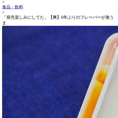
>
食品・飲料
>
「発売楽しみにしてた」【爽】6年ぶりのフレーバーが激う
ま