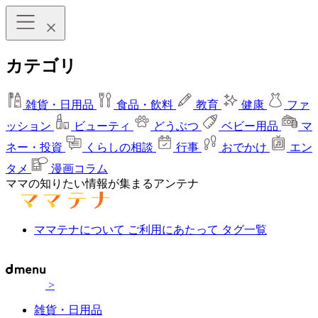
カテゴリ
雑貨・日用品
食品・飲料
教育
健康
ファ
ッション
ビューティ
どうぶつ
ベビー用品
マ
ネー・投資
くらしの相談
行事
おでかけ
エン
タメ
漫画コラム
ママの知りたい情報が集まるアンテナ
ママテナについて
ご利用にあたって
タグ一覧
>
雑貨・日用品