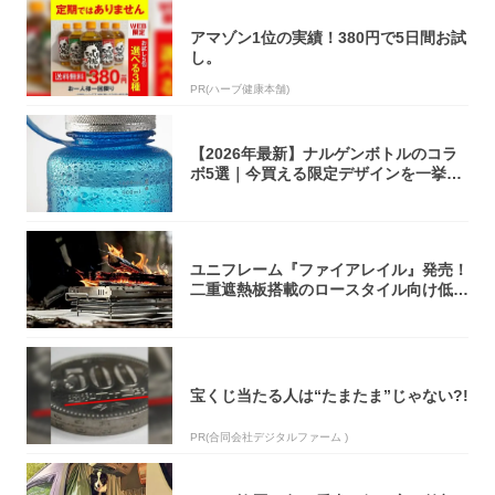
アマゾン1位の実績！380円で5日間お試
し。
PR(ハーブ健康本舗)
【2026年最新】ナルゲンボトルのコラ
ボ5選｜今買える限定デザインを一挙紹
介！
ユニフレーム『ファイアレイル』発売！
二重遮熱板搭載のロースタイル向け低型
焚き火台
宝くじ当たる人は“たまたま”じゃない?!
PR(合同会社デジタルファーム )