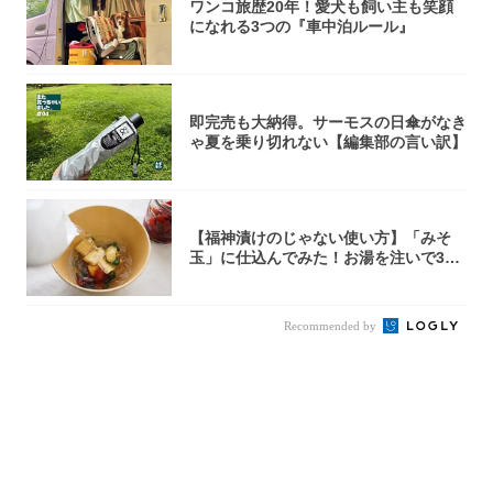
ワンコ旅歴20年！愛犬も飼い主も笑顔
になれる3つの『車中泊ルール』
即完売も大納得。サーモスの日傘がなき
ゃ夏を乗り切れない【編集部の言い訳】
【福神漬けのじゃない使い方】「みそ
玉」に仕込んでみた！お湯を注いで30
秒で…朝の...
Recommended by