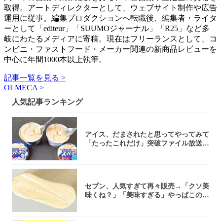
取得。アートディレクターとして、ウェブサイト制作や広告
運用に従事。編集プロダクションへ転職後、編集者・ライタ
ーとして「editeur」「SUUMOジャーナル」「R25」など多
岐にわたるメディアに寄稿。現在はフリーランスとして、コ
ンビニ・ファストフード・メーカー関連の新商品レビューを
中心に年間1000本以上執筆。
記事一覧を見る >
OLMECA >
人気記事ランキング
アイス、だまされたと思ってやってみて
「たったこれだけ」突破ファイル放送で
大注目！...
セブン、人気すぎて再々販売→「クソ美
味くね？」「美味すぎる」やっぱこのク
オリティ...