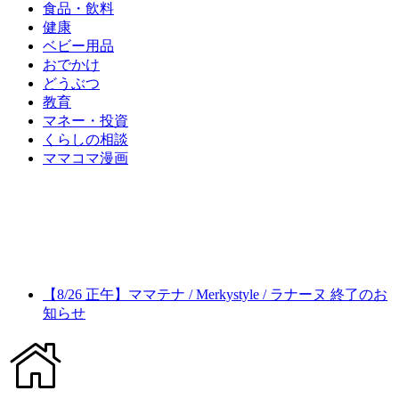
食品・飲料
健康
ベビー用品
おでかけ
どうぶつ
教育
マネー・投資
くらしの相談
ママコマ漫画
【8/26 正午】ママテナ / Merkystyle / ラナーヌ 終了のお
知らせ