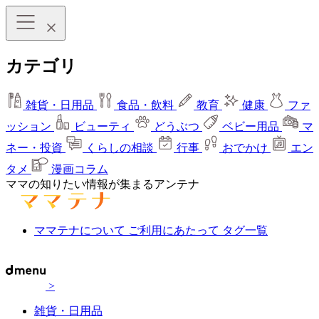
カテゴリ
雑貨・日用品
食品・飲料
教育
健康
ファ
ッション
ビューティ
どうぶつ
ベビー用品
マ
ネー・投資
くらしの相談
行事
おでかけ
エン
タメ
漫画コラム
ママの知りたい情報が集まるアンテナ
ママテナについて
ご利用にあたって
タグ一覧
>
雑貨・日用品