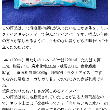
この商品は、北海道産の練乳が入ったいちごかき氷を、ミル
クアイスキャンディーで包んだアイスバーです。幅広い年齢
の方々が楽しめるように、クセのない昔ながらの味わいに仕
立てたのだとか。
1本（100ml）当たりのエネルギーは120kcal、たんぱく質
1.7g、脂質2.4g、炭水化物23.2g（糖質23.1g、食物繊維
0.1g）、食塩相当量0.065g、種類別「ラクトアイス」です。
ちなみに製造は「ガリガリ君」でおなじみの赤城乳業です
ね。
想像どおりのおいしさが楽しめるアイスバー
この商品は前にも販売されていたことがある人気商品なの
で、ネット上には「発売待ってた」「今年もいちご氷バーの
季節になった」「もう売ってるの!?」などのように、喜びの