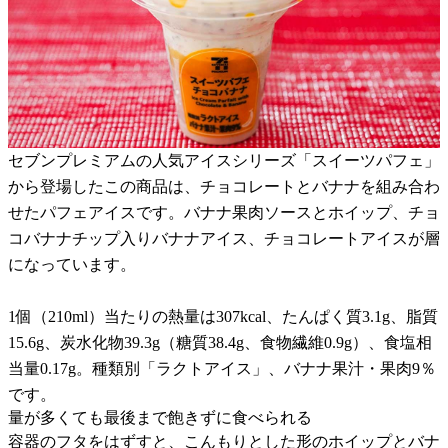
セブンプレミアムの人気アイスシリーズ「スイーツパフェ」
から登場したこの商品は、チョコレートとバナナを組み合わ
せたパフェアイスです。バナナ果肉ソースとホイップ、チョ
コバナナチップ入りバナナアイス、チョコレートアイスが層
になっています。
1個（210ml）当たりの熱量は307kcal、たんぱく質3.1g、脂質
15.6g、炭水化物39.3g（糖質38.4g、食物繊維0.9g）、食塩相
当量0.17g。種類別「ラクトアイス」、バナナ果汁・果肉9％
です。
量が多くても最後まで飽きずに食べられる
容器のフタをはずすと、こんもりとした形のホイップとバナ