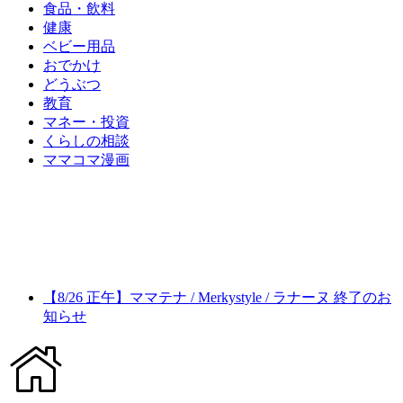
食品・飲料
健康
ベビー用品
おでかけ
どうぶつ
教育
マネー・投資
くらしの相談
ママコマ漫画
【8/26 正午】ママテナ / Merkystyle / ラナーヌ 終了のお
知らせ