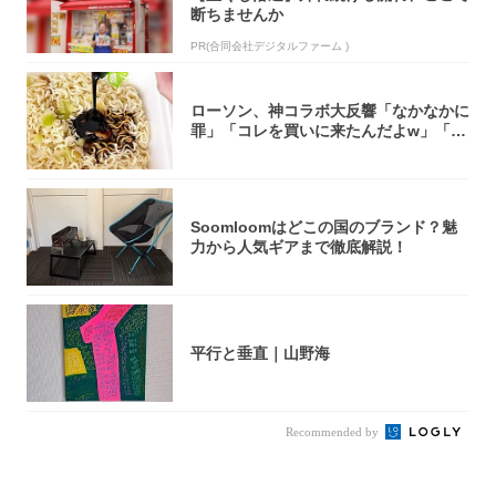
断ちませんか
PR(合同会社デジタルファーム )
ローソン、神コラボ大反響「なかなかに
罪」「コレを買いに来たんだよw」「３
件まわっ...
Soomloomはどこの国のブランド？魅
力から人気ギアまで徹底解説！
平行と垂直｜山野海
Recommended by