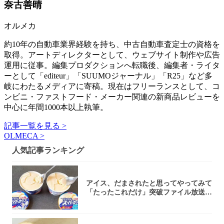
奈古善晴
オルメカ
約10年の自動車業界経験を持ち、中古自動車査定士の資格を
取得。アートディレクターとして、ウェブサイト制作や広告
運用に従事。編集プロダクションへ転職後、編集者・ライタ
ーとして「editeur」「SUUMOジャーナル」「R25」など多
岐にわたるメディアに寄稿。現在はフリーランスとして、コ
ンビニ・ファストフード・メーカー関連の新商品レビューを
中心に年間1000本以上執筆。
記事一覧を見る >
OLMECA >
人気記事ランキング
アイス、だまされたと思ってやってみて
「たったこれだけ」突破ファイル放送で
大注目！...