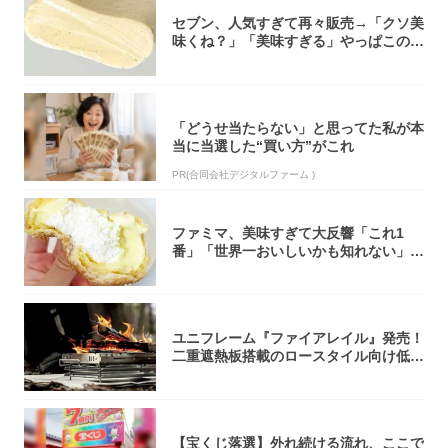
セブン、人気すぎて再々販売→「クソ美
味くね？」「美味すぎる」やっぱこのク
オリティ...
「どうせ当たらない」と思ってた私が本
当に当選した“買い方”がこれ
PR(合同会社デジタルファーム )
ファミマ、美味すぎて大反響「これ1
番」「世界一おいしいかも知れない」
「飲めそう」
ユニフレーム『ファイアレイル』発売！
二重遮熱板搭載のロースタイル向け低型
焚き火台
【宝くじ落選】外れ続ける流れ、ここで