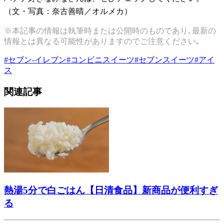
（文・写真：奈古善晴／オルメカ）
※本記事の情報は執筆時または公開時のものであり､最新の
情報とは異なる可能性がありますのでご注意ください｡
#
セブン-イレブン
#
コンビニスイーツ
#
セブンスイーツ
#
アイ
ス
関連記事
熱湯5分で白ごはん【日清食品】新商品が便利すぎ
る