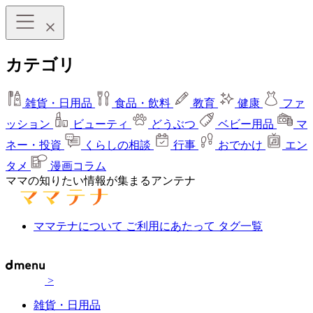
カテゴリ
雑貨・日用品
食品・飲料
教育
健康
ファ
ッション
ビューティ
どうぶつ
ベビー用品
マ
ネー・投資
くらしの相談
行事
おでかけ
エン
タメ
漫画コラム
ママの知りたい情報が集まるアンテナ
ママテナについて
ご利用にあたって
タグ一覧
>
雑貨・日用品