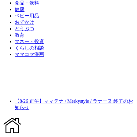
食品・飲料
健康
ベビー用品
おでかけ
どうぶつ
教育
マネー・投資
くらしの相談
ママコマ漫画
【8/26 正午】ママテナ / Merkystyle / ラナーヌ 終了のお
知らせ