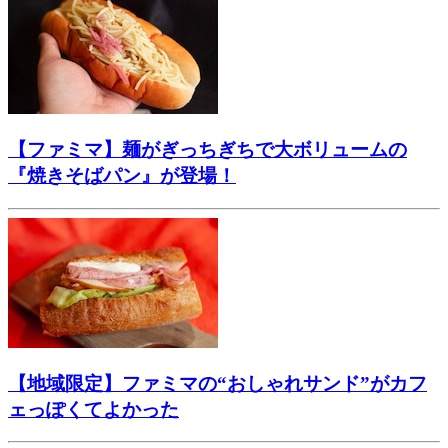
【ファミマ】麺がぎっちぎちで大ボリュームの
『焼きそばパン』が登場！
【地域限定】ファミマの“おしゃれサンド”がカフ
ェっぽくてよかった