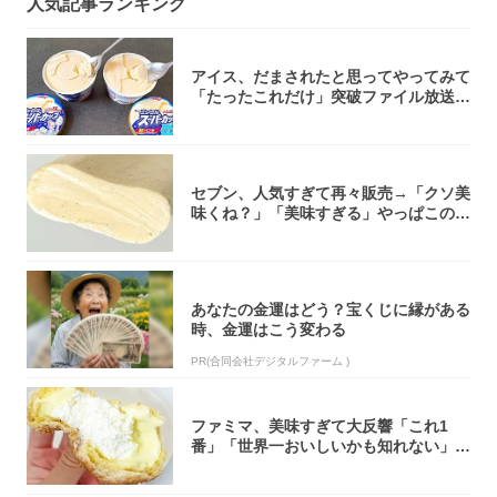
人気記事ランキング
アイス、だまされたと思ってやってみて
「たったこれだけ」突破ファイル放送で
大注目！...
セブン、人気すぎて再々販売→「クソ美
味くね？」「美味すぎる」やっぱこのク
オリティ...
あなたの金運はどう？宝くじに縁がある
時、金運はこう変わる
PR(合同会社デジタルファーム )
ファミマ、美味すぎて大反響「これ1
番」「世界一おいしいかも知れない」
「飲めそう」