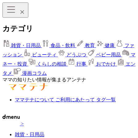
カテゴリ
雑貨・日用品
食品・飲料
教育
健康
ファ
ッション
ビューティ
どうぶつ
ベビー用品
マ
ネー・投資
くらしの相談
行事
おでかけ
エン
タメ
漫画コラム
ママの知りたい情報が集まるアンテナ
ママテナについて
ご利用にあたって
タグ一覧
>
雑貨・日用品