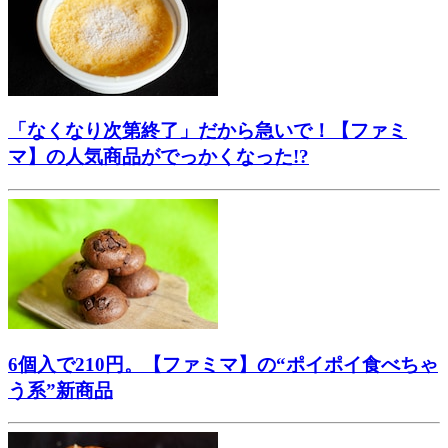
「なくなり次第終了」だから急いで！【ファミ
マ】の人気商品がでっかくなった!?
6個入で210円。【ファミマ】の“ポイポイ食べちゃ
う系”新商品