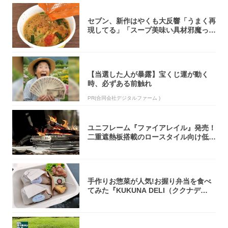
セブン、新作はやくも大反響「うまく再
現してる」「スープ美味い具材邪魔って
くらい美...
【当選した人が暴露】宝くじ運が動く
時、必ずある前触れ
PR(合同会社デジタルファーム )
ユニフレーム『ファイアレイル』発売！
二重遮熱板搭載のロースタイル向け低型
焚き火台
手作りお惣菜が人気!お握り弁当を食べ
てみた『KUKUNA DELI（ククナデ
リ）...