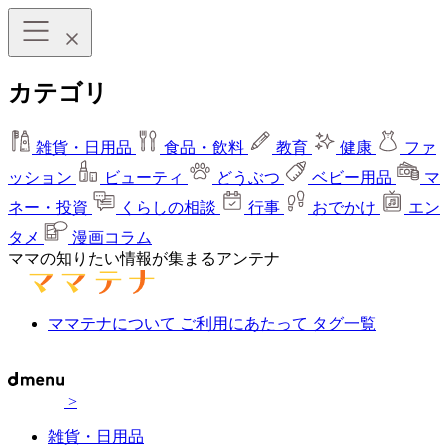
カテゴリ
雑貨・日用品
食品・飲料
教育
健康
ファ
ッション
ビューティ
どうぶつ
ベビー用品
マ
ネー・投資
くらしの相談
行事
おでかけ
エン
タメ
漫画コラム
ママの知りたい情報が集まるアンテナ
ママテナについて
ご利用にあたって
タグ一覧
>
雑貨・日用品