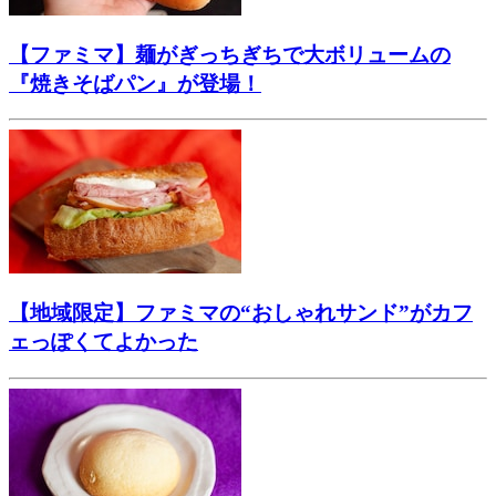
【ファミマ】麺がぎっちぎちで大ボリュームの
『焼きそばパン』が登場！
【地域限定】ファミマの“おしゃれサンド”がカフ
ェっぽくてよかった