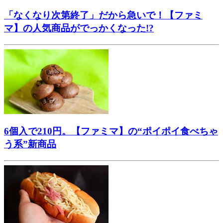
「なくなり次第終了」だから急いで！【ファミ
マ】の人気商品がでっかくなった!?
6個入で210円。【ファミマ】の“ポイポイ食べちゃ
う系”新商品