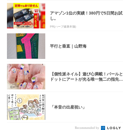
アマゾン1位の実績！380円で5日間お試
し。
PR(ハーブ健康本舗)
平行と垂直｜山野海
【個性派ネイル】遊び心満載！パールと
ドットにアートが光る唯一無二の指先が
完成！
「本音の出産祝い」
Recommended by