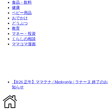
食品・飲料
健康
ベビー用品
おでかけ
どうぶつ
教育
マネー・投資
くらしの相談
ママコマ漫画
【8/26 正午】ママテナ / Merkystyle / ラナーヌ 終了のお
知らせ