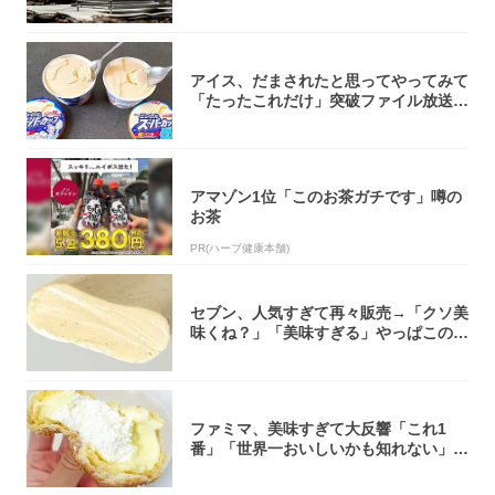
焚き火台
アイス、だまされたと思ってやってみて
「たったこれだけ」突破ファイル放送で
大注目！...
アマゾン1位「このお茶ガチです」噂の
お茶
PR(ハーブ健康本舗)
セブン、人気すぎて再々販売→「クソ美
味くね？」「美味すぎる」やっぱこのク
オリティ...
ファミマ、美味すぎて大反響「これ1
番」「世界一おいしいかも知れない」
「飲めそう」