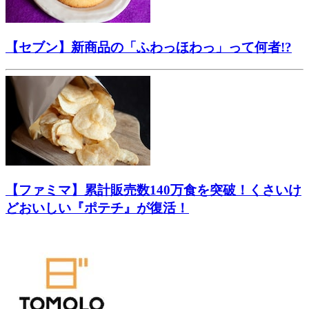
【セブン】新商品の「ふわっほわっ」って何者!?
【ファミマ】累計販売数140万食を突破！くさいけ
どおいしい『ポテチ』が復活！