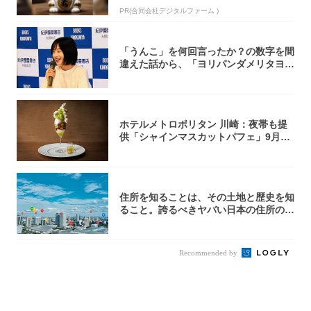
PR(合同会社デジタルファーム )
「うんこ」を何回言ったか？の数字を間
違えた話から、「ヨリパンダメリタヨコ
エビ」の...
ホテルメトロポリタン 川崎：夜帯も提
供「シャインマスカットパフェ」9月1
日より3...
住所を知ることは、その土地と歴史を知
ること。誇るべきヤバい日本の住所の世
界へよう...
Recommended by