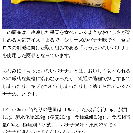
この商品は、冷凍した果実を食べているようなおいしさが楽
しめる人気アイス「まるで」シリーズのバナナ味です。食品
ロスの削減に向けた取り組みである「もったいないバナナ」
を使用した商品となっています。
ちなみに「もったいないバナナ」とは、おいしく食べられる
のに厳格な規格に沿わなかったり、流通の過程で熟しすぎて
しまったり、キズがついてしまったりして捨てられているバ
ナナのことです。
1本（70ml）当たりの熱量は119kcal、たんぱく質0.5g、脂質
1.1g、炭水化物26.9g（糖質26.4g、食物繊維0.5g）、食塩相当
量0.04g。種類別「氷菓」、バナナ果汁・果肉22％です。
バナナ好きならたまらないおいしさかも