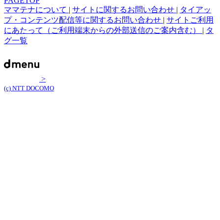
PAGETOP
ママテナについて
|
サイトに関するお問い合わせ
|
タイアッ
プ・コンテンツ配信等に関するお問い合わせ
|
サイトご利用
にあたって（ご利用端末からの外部送信のご案内含む）
|
タ
グ一覧
>
(c) NTT DOCOMO