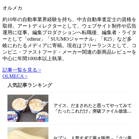
オルメカ
約10年の自動車業界経験を持ち、中古自動車査定士の資格を
取得。アートディレクターとして、ウェブサイト制作や広告
運用に従事。編集プロダクションへ転職後、編集者・ライタ
ーとして「editeur」「SUUMOジャーナル」「R25」など多
岐にわたるメディアに寄稿。現在はフリーランスとして、コ
ンビニ・ファストフード・メーカー関連の新商品レビューを
中心に年間1000本以上執筆。
記事一覧を見る >
OLMECA >
人気記事ランキング
アイス、だまされたと思ってやってみて
「たったこれだけ」突破ファイル放送で
大注目！...
セブン、人気すぎて再々販売→「クソ美