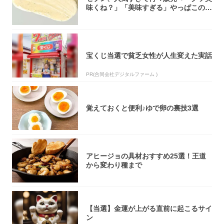
味くね？」「美味すぎる」やっぱこのク
オリティ...
宝くじ当選で貧乏女性が人生変えた実話
PR(合同会社デジタルファーム )
覚えておくと便利♪ゆで卵の裏技3選
アヒージョの具材おすすめ25選！王道
から変わり種まで
【当選】金運が上がる直前に起こるサイ
ン