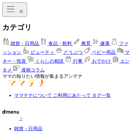
カテゴリ
雑貨・日用品
食品・飲料
教育
健康
ファ
ッション
ビューティ
どうぶつ
ベビー用品
マ
ネー・投資
くらしの相談
行事
おでかけ
エン
タメ
漫画コラム
ママの知りたい情報が集まるアンテナ
ママテナについて
ご利用にあたって
タグ一覧
>
雑貨・日用品