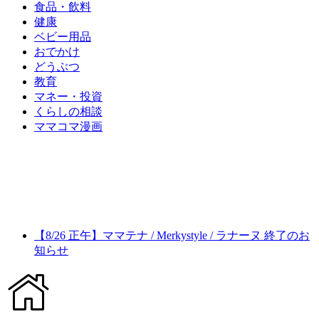
食品・飲料
健康
ベビー用品
おでかけ
どうぶつ
教育
マネー・投資
くらしの相談
ママコマ漫画
【8/26 正午】ママテナ / Merkystyle / ラナーヌ 終了のお
知らせ