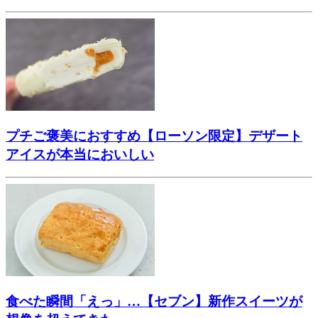
プチご褒美におすすめ【ローソン限定】デザート
アイスが本当においしい
食べた瞬間「えっ」…【セブン】新作スイーツが