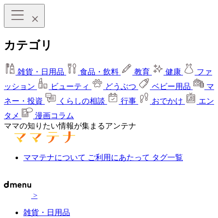
カテゴリ
雑貨・日用品
食品・飲料
教育
健康
ファ
ッション
ビューティ
どうぶつ
ベビー用品
マ
ネー・投資
くらしの相談
行事
おでかけ
エン
タメ
漫画コラム
ママの知りたい情報が集まるアンテナ
ママテナについて
ご利用にあたって
タグ一覧
>
雑貨・日用品