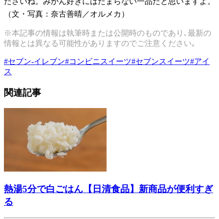
ださいね。みかん好きにはたまらない一品だと思いますよ。
（文・写真：奈古善晴／オルメカ）
※本記事の情報は執筆時または公開時のものであり､最新の
情報とは異なる可能性がありますのでご注意ください｡
#
セブン-イレブン
#
コンビニスイーツ
#
セブンスイーツ
#
アイ
ス
関連記事
熱湯5分で白ごはん【日清食品】新商品が便利すぎ
る