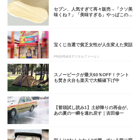
セブン、人気すぎて再々販売→「クソ美
味くね？」「美味すぎる」やっぱこのク
オリティ...
宝くじ当選で貧乏女性が人生変えた実話
PR(合同会社デジタルファーム )
スノーピークが最大60％OFF！テント
も焚き火台も楽天で大幅値下げ中
【冒頭試し読み1】土砂降りの再会が、
あの夏の一瞬を連れ戻す｜吉田修一