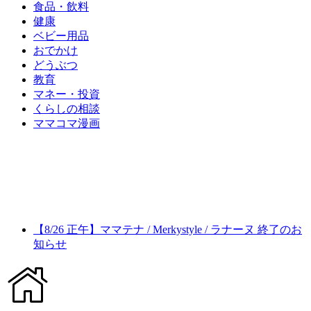
食品・飲料
健康
ベビー用品
おでかけ
どうぶつ
教育
マネー・投資
くらしの相談
ママコマ漫画
【8/26 正午】ママテナ / Merkystyle / ラナーヌ 終了のお
知らせ