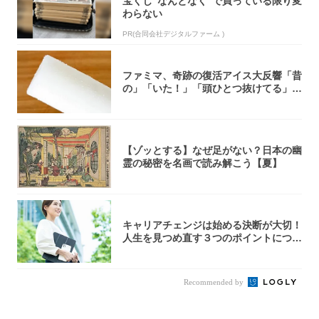
宝くじ“なんとなく”で買っている限り変
わらない
PR(合同会社デジタルファーム )
ファミマ、奇跡の復活アイス大反響「昔
の」「いた！」「頭ひとつ抜けてる」
「何本でも...
【ゾッとする】なぜ足がない？日本の幽
霊の秘密を名画で読み解こう【夏】
キャリアチェンジは始める決断が大切！
人生を見つめ直す３つのポイントについ
て解説し...
Recommended by