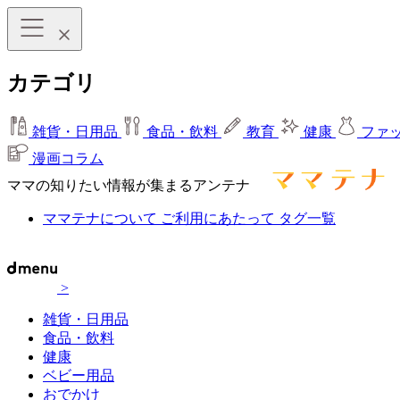
カテゴリ
雑貨・日用品
食品・飲料
教育
健康
ファ
漫画コラム
ママの知りたい情報が集まるアンテナ
ママテナについて
ご利用にあたって
タグ一覧
>
雑貨・日用品
食品・飲料
健康
ベビー用品
おでかけ