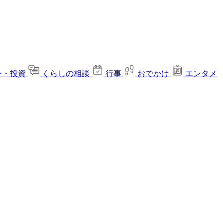
ー・投資
くらしの相談
行事
おでかけ
エンタメ