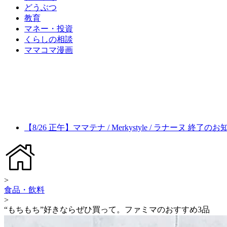
どうぶつ
教育
マネー・投資
くらしの相談
ママコマ漫画
【8/26 正午】ママテナ / Merkystyle / ラナーヌ 終了の
>
食品・飲料
>
“もちもち”好きならぜひ買って。ファミマのおすすめ3品