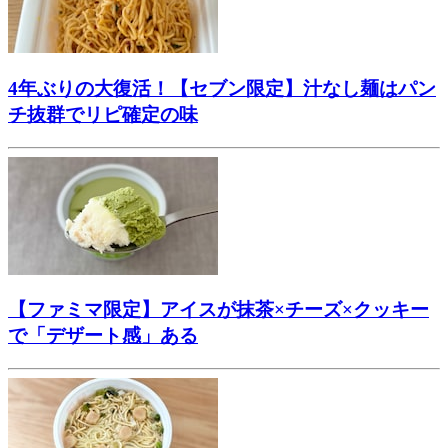
4年ぶりの大復活！【セブン限定】汁なし麺はパン
チ抜群でリピ確定の味
【ファミマ限定】アイスが抹茶×チーズ×クッキー
で「デザート感」ある