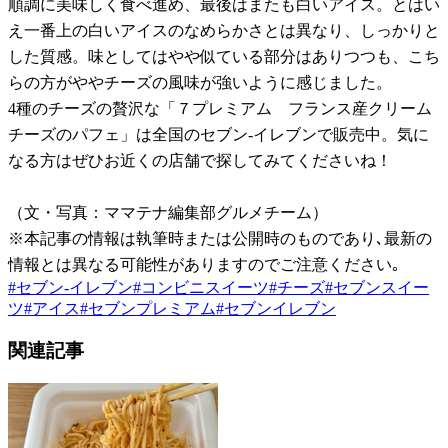
順調に美味しく食べ進め、最後はまたも白いアイス。とはい
え一番上の白いアイスのなめらかさとは異なり、しっかりと
した質感。味としてはやや似ている部分はありつつも、こち
らの方がややチーズの風味が強いように感じました。
4種のチーズの贅沢な「７プレミアム フランス産クリーム
チーズのパフェ」は全国のセブン-イレブンで販売中。気に
なる方はぜひお近くの店舗で探してみてくださいね！
（文・写真：ママテナ編集部グルメチーム）
※本記事の情報は執筆時または公開時のものであり､最新の
情報とは異なる可能性がありますのでご注意ください｡
#
セブン-イレブン
#
コンビニスイーツ
#
チーズ
#
セブンスイー
ツ
#
アイス
#
セブンプレミアム
#
セブンイレブン
関連記事