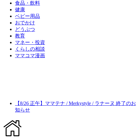
食品・飲料
健康
ベビー用品
おでかけ
どうぶつ
教育
マネー・投資
くらしの相談
ママコマ漫画
【8/26 正午】ママテナ / Merkystyle / ラナーヌ 終了のお
知らせ