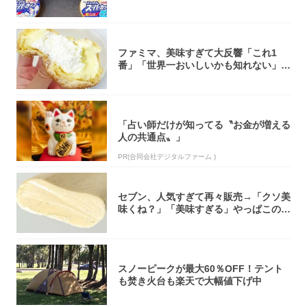
大注目！...
ファミマ、美味すぎて大反響「これ1
番」「世界一おいしいかも知れない」
「飲めそう」
「占い師だけが知ってる〝お金が増える
人の共通点〟」
PR(合同会社デジタルファーム )
セブン、人気すぎて再々販売→「クソ美
味くね？」「美味すぎる」やっぱこのク
オリティ...
スノーピークが最大60％OFF！テント
も焚き火台も楽天で大幅値下げ中