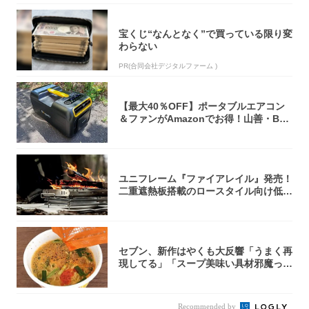
宝くじ“なんとなく”で買っている限り変
わらない
PR(合同会社デジタルファーム )
【最大40％OFF】ポータブルエアコン
＆ファンがAmazonでお得！山善・Bo
u...
ユニフレーム『ファイアレイル』発売！
二重遮熱板搭載のロースタイル向け低型
焚き火台
セブン、新作はやくも大反響「うまく再
現してる」「スープ美味い具材邪魔って
くらい美...
Recommended by