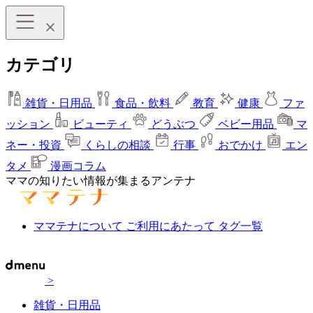
カテゴリ
雑貨・日用品
食品・飲料
教育
健康
ファ
ッション
ビューティ
どうぶつ
ベビー用品
マ
ネー・投資
くらしの相談
行事
おでかけ
エン
タメ
漫画コラム
ママの知りたい情報が集まるアンテナ
ママテナについて
ご利用にあたって
タグ一覧
>
雑貨・日用品