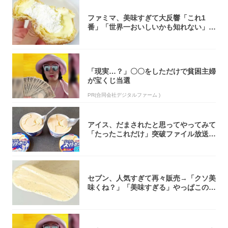
ファミマ、美味すぎて大反響「これ1
番」「世界一おいしいかも知れない」
「飲めそう」
「現実…？」〇〇をしただけで貧困主婦
が宝くじ当選
PR(合同会社デジタルファーム )
アイス、だまされたと思ってやってみて
「たったこれだけ」突破ファイル放送で
大注目！...
セブン、人気すぎて再々販売→「クソ美
味くね？」「美味すぎる」やっぱこのク
オリティ...