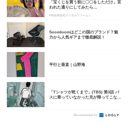
「宝くじを買う前に〇〇をしただけ」言
われた通りにしてみたら…
PR(合同会社デジタルファーム )
Soomloomはどこの国のブランド？魅
力から人気ギアまで徹底解説！
平行と垂直｜山野海
「Tシャツが乾くまで」(TBS) 第3話 バ
スに乗っていなかった充が帰ってこな
い...
Recommended by