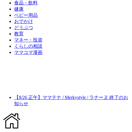
食品・飲料
健康
ベビー用品
おでかけ
どうぶつ
教育
マネー・投資
くらしの相談
ママコマ漫画
【8/26 正午】ママテナ / Merkystyle / ラナーヌ 終了のお
知らせ