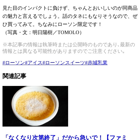
見た目のインパクトに負けず、ちゃんとおいしいのが同商品
の魅力と言えるでしょう。話のタネにもなりそうなので、ぜ
ひ買ってみて。ちなみにローソン限定です！
（写真・文：明日陽樹／TOMOLO）
※本記事の情報は執筆時または公開時のものであり､最新の
情報とは異なる可能性がありますのでご注意ください｡
#
ローソン
#
アイス
#
ローソンスイーツ
#
赤城乳業
関連記事
「なくなり次第終了」だから急いで！【ファミ