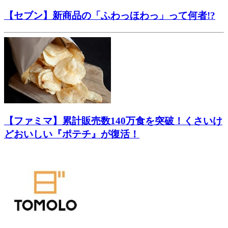
【セブン】新商品の「ふわっほわっ」って何者!?
【ファミマ】累計販売数140万食を突破！くさいけ
どおいしい『ポテチ』が復活！