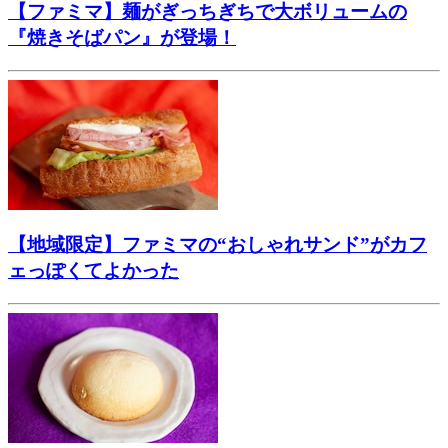
【ファミマ】麺がぎっちぎちで大ボリュームの
『焼きそばパン』が登場！
【地域限定】ファミマの“おしゃれサンド”がカフ
ェっぽくてよかった