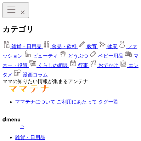
カテゴリ
雑貨・日用品
食品・飲料
教育
健康
ファ
ッション
ビューティ
どうぶつ
ベビー用品
マ
ネー・投資
くらしの相談
行事
おでかけ
エン
タメ
漫画コラム
ママの知りたい情報が集まるアンテナ
ママテナについて
ご利用にあたって
タグ一覧
>
雑貨・日用品