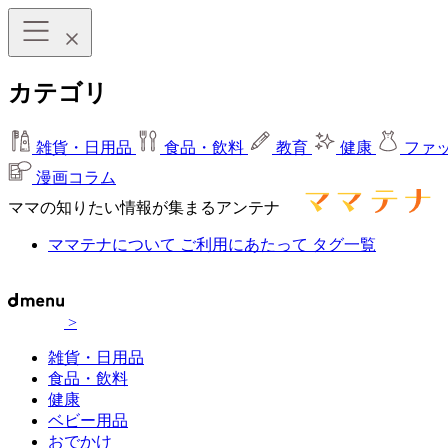
カテゴリ
雑貨・日用品
食品・飲料
教育
健康
ファ
漫画コラム
ママの知りたい情報が集まるアンテナ
ママテナについて
ご利用にあたって
タグ一覧
>
雑貨・日用品
食品・飲料
健康
ベビー用品
おでかけ