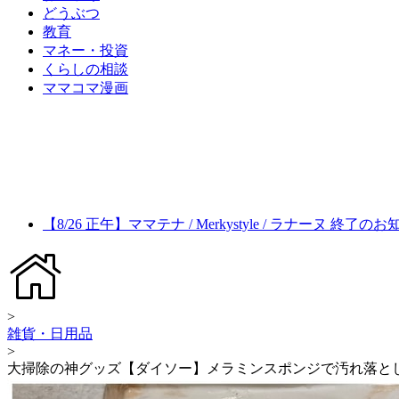
どうぶつ
教育
マネー・投資
くらしの相談
ママコマ漫画
【8/26 正午】ママテナ / Merkystyle / ラナーヌ 終了の
>
雑貨・日用品
>
大掃除の神グッズ【ダイソー】メラミンスポンジで汚れ落と