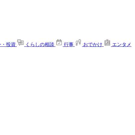
ー・投資
くらしの相談
行事
おでかけ
エンタメ