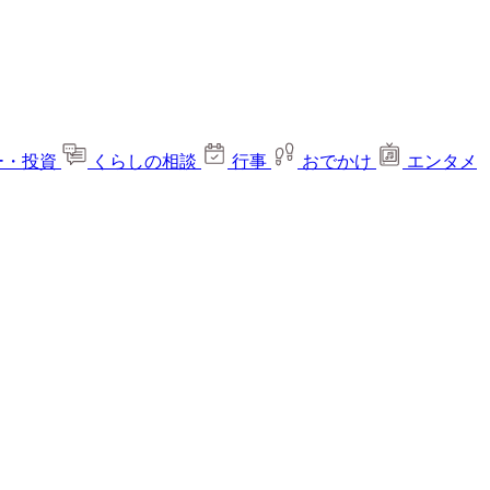
ー・投資
くらしの相談
行事
おでかけ
エンタメ