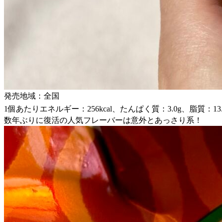
発売地域：全国
1個あたりエネルギー：256kcal、たんぱく質：3.0g、脂質：13.
数年ぶりに復活の人気フレーバーは意外とあっさり系！