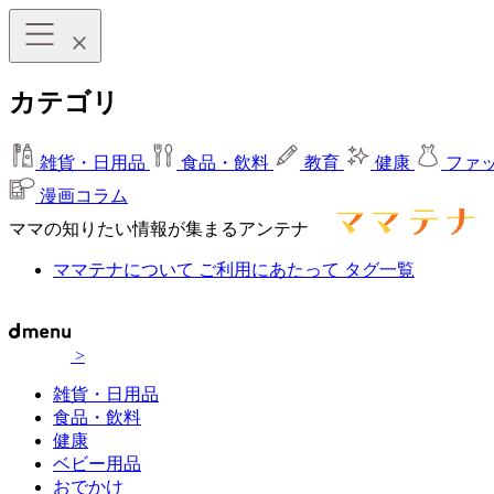
カテゴリ
雑貨・日用品
食品・飲料
教育
健康
ファ
漫画コラム
ママの知りたい情報が集まるアンテナ
ママテナについて
ご利用にあたって
タグ一覧
>
雑貨・日用品
食品・飲料
健康
ベビー用品
おでかけ