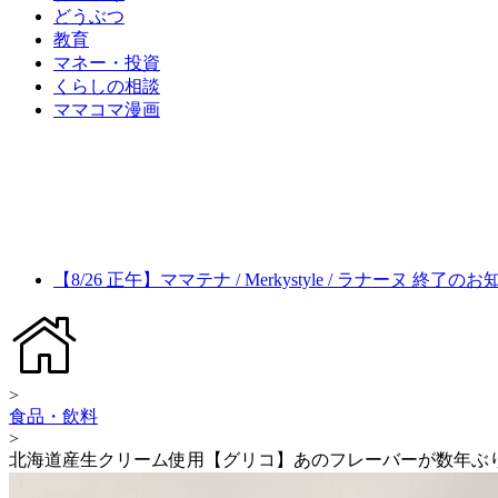
どうぶつ
教育
マネー・投資
くらしの相談
ママコマ漫画
【8/26 正午】ママテナ / Merkystyle / ラナーヌ 終了の
>
食品・飲料
>
北海道産生クリーム使用【グリコ】あのフレーバーが数年ぶ