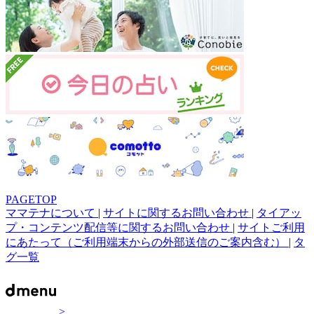
PAGETOP
ママテナについて
|
サイトに関するお問い合わせ
|
タイアッ
プ・コンテンツ配信等に関するお問い合わせ
|
サイトご利用
にあたって（ご利用端末からの外部送信のご案内含む）
|
タ
グ一覧
>