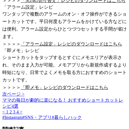
＞＞＞＞
「5G/4G切り替え」レシピのダウンロードはこちら
「アラーム設定」レシピ
ワンタップで複数のアラームのオン・オフ操作ができるショ
ートカットです。平日何度もアラームをかけている方などに
は便利。アラーム設定からひとつづつセットする手間が省け
ます。
＞＞＞＞
「アラーム設定」レシピのダウンロードはこちら
「即メモ」レシピ
ショートカットをタップするとすぐにメモエリアが表示さ
れ、そのまま入力が可能。メモアプリから新規作成するより
時短になり、日常でよくメモを取る方におすすめのショート
カットです。
＞＞＞＞
「即メモ」レシピのダウンロードはこちら
次ページ >
ママの毎日が劇的に楽になる！ おすすめショートカットレ
シピ4選
<
1
2
3
4
>
#
Instagram
#
SNS・アプリ
#
暮らしハック