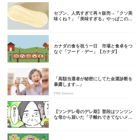
セブン、人気すぎて再々販売→「クソ美
味くね？」「美味すぎる」やっぱこのク
オリティ...
カナダの食を祝う一日 市場と食卓をつ
なぐ「フード・デー」【カナダ】
「高額当選者が秘密にしてた金運診断を
暴露します...」
PR(Il Sereno)
【ツンデレ母のデレ期】普段はツンツン
な母から届いた「子離れできてないメー
ル」が愛...