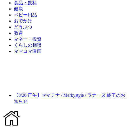
食品・飲料
健康
ベビー用品
おでかけ
どうぶつ
教育
マネー・投資
くらしの相談
ママコマ漫画
【8/26 正午】ママテナ / Merkystyle / ラナーヌ 終了のお
知らせ