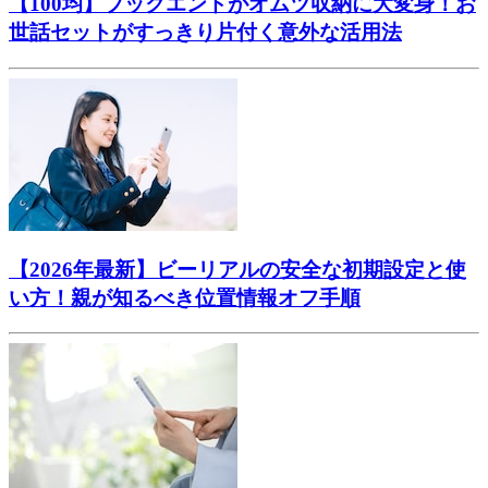
【100均】ブックエンドがオムツ収納に大変身！お
世話セットがすっきり片付く意外な活用法
【2026年最新】ビーリアルの安全な初期設定と使
い方！親が知るべき位置情報オフ手順