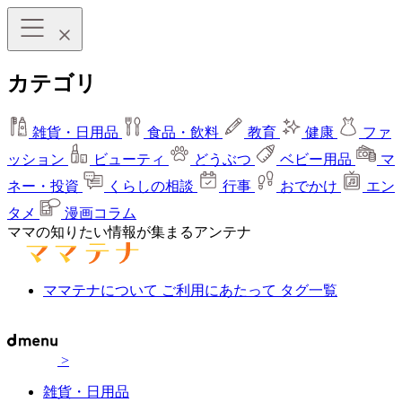
カテゴリ
雑貨・日用品
食品・飲料
教育
健康
ファ
ッション
ビューティ
どうぶつ
ベビー用品
マ
ネー・投資
くらしの相談
行事
おでかけ
エン
タメ
漫画コラム
ママの知りたい情報が集まるアンテナ
ママテナについて
ご利用にあたって
タグ一覧
>
雑貨・日用品