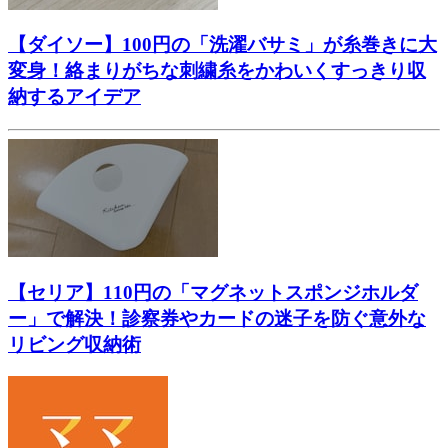
【ダイソー】100円の「洗濯バサミ」が糸巻きに大
変身！絡まりがちな刺繍糸をかわいくすっきり収
納するアイデア
【セリア】110円の「マグネットスポンジホルダ
ー」で解決！診察券やカードの迷子を防ぐ意外な
リビング収納術