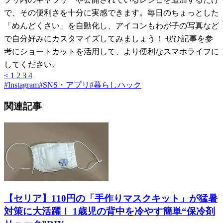
で、その便利さを十分に実感できます。毎日のちょっとした
「めんどくさい」を自動化し、アイコンもわが子の写真など
で自分好みにカスタマイズしてみましょう！ ぜひ記事を参
考にショートカットを活用して、より便利なスマホライフに
してください。
<
1
2
3
4
#
Instagram
#
SNS・アプリ
#
暮らしハック
関連記事
【セリア】110円の「手作りマスクキット」が猛暑
対策に大活躍！ 1歳児の背中を冷やす簡単“保冷剤