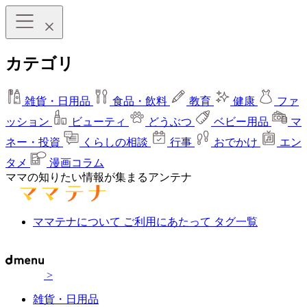
カテゴリ
雑貨・日用品
食品・飲料
教育
健康
ファ
ッション
ビューティ
どうぶつ
ベビー用品
マ
ネー・投資
くらしの相談
行事
おでかけ
エン
タメ
漫画コラム
ママの知りたい情報が集まるアンテナ
ママテナについて
ご利用にあたって
タグ一覧
>
雑貨・日用品