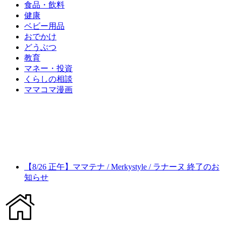
食品・飲料
健康
ベビー用品
おでかけ
どうぶつ
教育
マネー・投資
くらしの相談
ママコマ漫画
【8/26 正午】ママテナ / Merkystyle / ラナーヌ 終了のお
知らせ