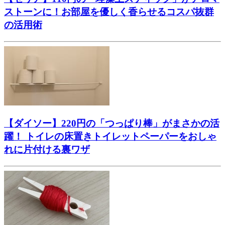
ストーンに！お部屋を優しく香らせるコスパ抜群
の活用術
【ダイソー】220円の「つっぱり棒」がまさかの活
躍！ トイレの床置きトイレットペーパーをおしゃ
れに片付ける裏ワザ