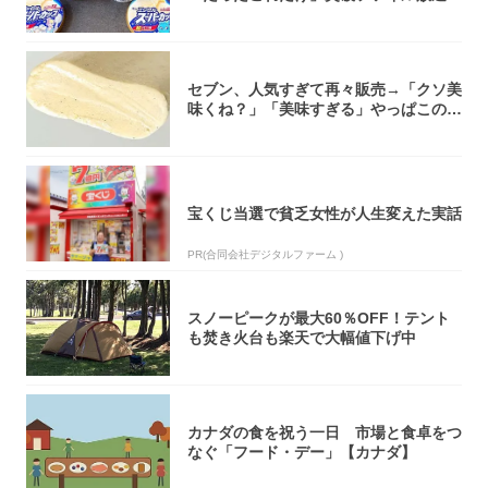
大注目！...
セブン、人気すぎて再々販売→「クソ美
味くね？」「美味すぎる」やっぱこのク
オリティ...
宝くじ当選で貧乏女性が人生変えた実話
PR(合同会社デジタルファーム )
スノーピークが最大60％OFF！テント
も焚き火台も楽天で大幅値下げ中
カナダの食を祝う一日 市場と食卓をつ
なぐ「フード・デー」【カナダ】