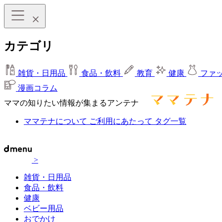
カテゴリ
雑貨・日用品
食品・飲料
教育
健康
ファ
漫画コラム
ママの知りたい情報が集まるアンテナ
ママテナについて
ご利用にあたって
タグ一覧
>
雑貨・日用品
食品・飲料
健康
ベビー用品
おでかけ