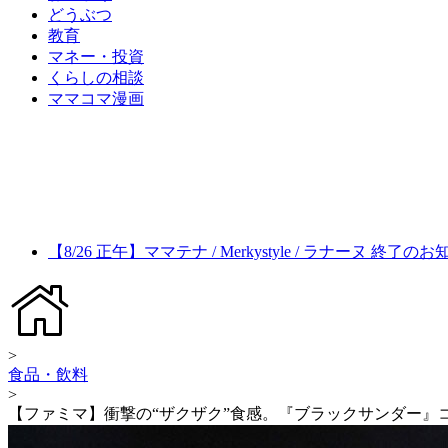
どうぶつ
教育
マネー・投資
くらしの相談
ママコマ漫画
【8/26 正午】ママテナ / Merkystyle / ラナーヌ 終了の
>
食品・飲料
>
【ファミマ】衝撃の“ザクザク”食感。『ブラックサンダー』