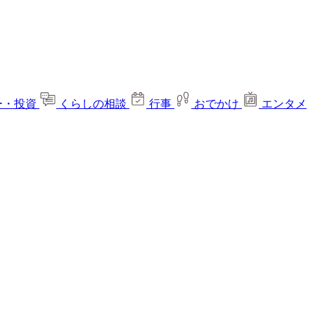
ー・投資
くらしの相談
行事
おでかけ
エンタメ