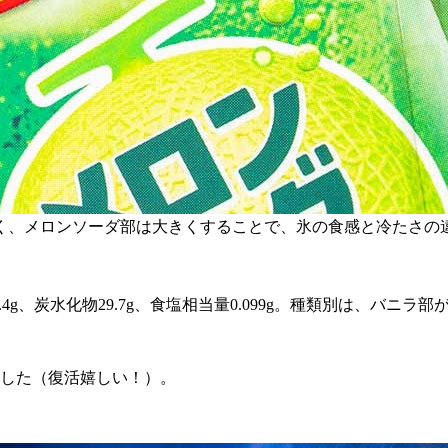
く、メロンソーダ部は大きくすることで、氷の食感と冷たさの
、脂質8.4g、炭水化物29.7g、食塩相当量0.099g。種類別は
ました（復活嬉しい！）。
。