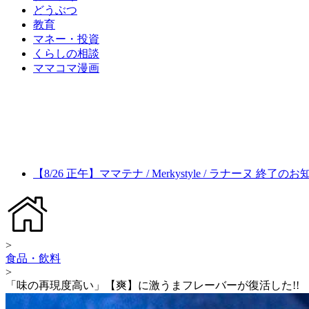
どうぶつ
教育
マネー・投資
くらしの相談
ママコマ漫画
【8/26 正午】ママテナ / Merkystyle / ラナーヌ 終了の
>
食品・飲料
>
「味の再現度高い」【爽】に激うまフレーバーが復活した!!