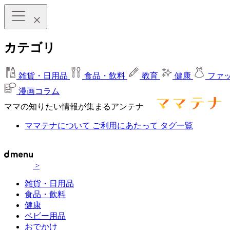
カテゴリ
雑貨・日用品
食品・飲料
教育
健康
ファ
漫画コラム
ママの知りたい情報が集まるアンテナ
ママテナについて
ご利用にあたって
タグ一覧
>
雑貨・日用品
食品・飲料
健康
ベビー用品
おでかけ