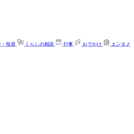
ー・投資
くらしの相談
行事
おでかけ
エンタメ