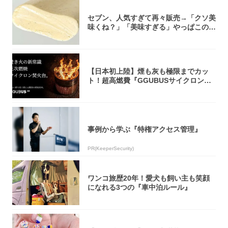
セブン、人気すぎて再々販売→「クソ美
味くね？」「美味すぎる」やっぱこのク
オリティ...
【日本初上陸】煙も灰も極限までカッ
ト！超高燃費『GGUBUSサイクロン焚
火台』が...
事例から学ぶ『特権アクセス管理』
PR(KeeperSecurity)
ワンコ旅歴20年！愛犬も飼い主も笑顔
になれる3つの『車中泊ルール』