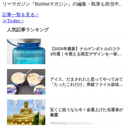
リーマガジン『BizHintマガジン』の編集・執筆も担当中。
記事一覧を見る >
≫Twitter >
人気記事ランキング
【2026年最新】ナルゲンボトルのコラ
ボ5選｜今買える限定デザインを一挙紹
介！
アイス、だまされたと思ってやってみて
「たったこれだけ」突破ファイル放送で
大注目！...
宝くじ狙うなら今！金運上げた当選者が
暴露
PR(合同会社デジタルファーム )