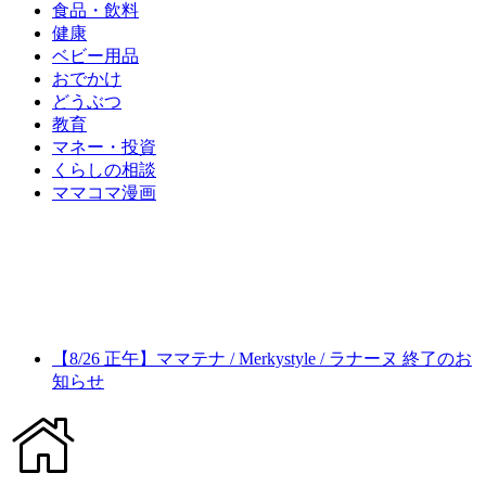
食品・飲料
健康
ベビー用品
おでかけ
どうぶつ
教育
マネー・投資
くらしの相談
ママコマ漫画
【8/26 正午】ママテナ / Merkystyle / ラナーヌ 終了のお
知らせ