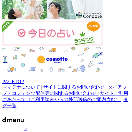
PAGETOP
ママテナについて
|
サイトに関するお問い合わせ
|
タイアッ
プ・コンテンツ配信等に関するお問い合わせ
|
サイトご利用
にあたって（ご利用端末からの外部送信のご案内含む）
|
タ
グ一覧
>