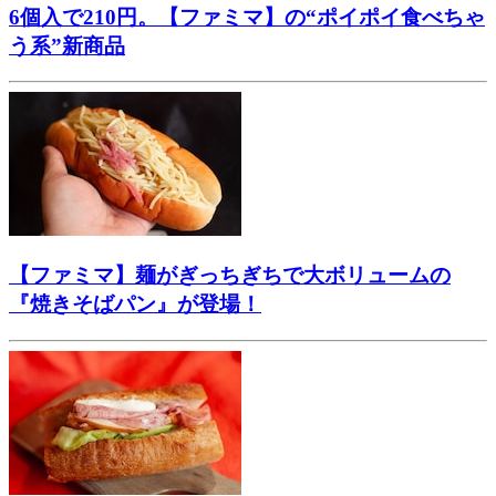
6個入で210円。【ファミマ】の“ポイポイ食べちゃ
う系”新商品
【ファミマ】麺がぎっちぎちで大ボリュームの
『焼きそばパン』が登場！