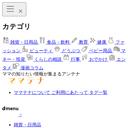
カテゴリ
雑貨・日用品
食品・飲料
教育
健康
ファ
ッション
ビューティ
どうぶつ
ベビー用品
マ
ネー・投資
くらしの相談
行事
おでかけ
エン
タメ
漫画コラム
ママの知りたい情報が集まるアンテナ
ママテナについて
ご利用にあたって
タグ一覧
>
雑貨・日用品