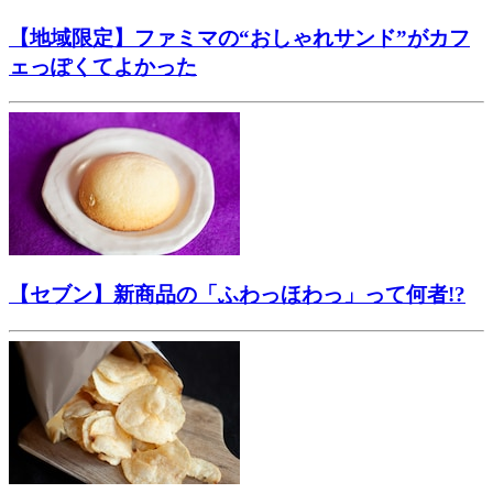
【地域限定】ファミマの“おしゃれサンド”がカフ
ェっぽくてよかった
【セブン】新商品の「ふわっほわっ」って何者!?