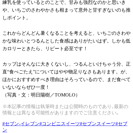
練乳を使っているとのことで、甘みも強烈なのかと思いき
や、いちごのさわやかさも相まって意外と甘すぎないのも推
しポイント。
これからどんどん暑くなることを考えると、いちごのさわや
かな味わいとつるんとした食感はありがたいはず。しかも低
カロリーときたら、リピート必至です！
カップはそんなに大きくないし、つるんといけちゃう分、正
直“食べごたえ”についてはやや物足りなさもあります。が、
ほかにおすすめすべき理由はそろっているので、まだ食べて
いないならぜひ一度！
（写真・文：明日陽樹／TOMOLO）
※本記事の情報は執筆時または公開時のものであり､最新の
情報とは異なる可能性がありますのでご注意ください｡
#
セブン-イレブン
#
コンビニスイーツ
#
セブンスイーツ
#
セブ
ン