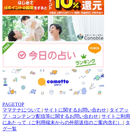
PAGETOP
ママテナについて
|
サイトに関するお問い合わせ
|
タイアッ
プ・コンテンツ配信等に関するお問い合わせ
|
サイトご利用
にあたって（ご利用端末からの外部送信のご案内含む）
|
タ
グ一覧