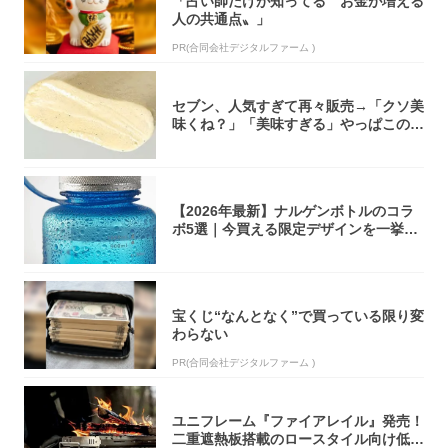
「占い師だけが知ってる〝お金が増える
人の共通点〟」
PR(合同会社デジタルファーム )
セブン、人気すぎて再々販売→「クソ美
味くね？」「美味すぎる」やっぱこのク
オリティ...
【2026年最新】ナルゲンボトルのコラ
ボ5選｜今買える限定デザインを一挙紹
介！
宝くじ“なんとなく”で買っている限り変
わらない
PR(合同会社デジタルファーム )
ユニフレーム『ファイアレイル』発売！
二重遮熱板搭載のロースタイル向け低型