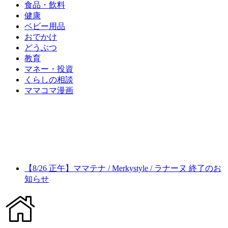
食品・飲料
健康
ベビー用品
おでかけ
どうぶつ
教育
マネー・投資
くらしの相談
ママコマ漫画
【8/26 正午】ママテナ / Merkystyle / ラナーヌ 終了のお
知らせ