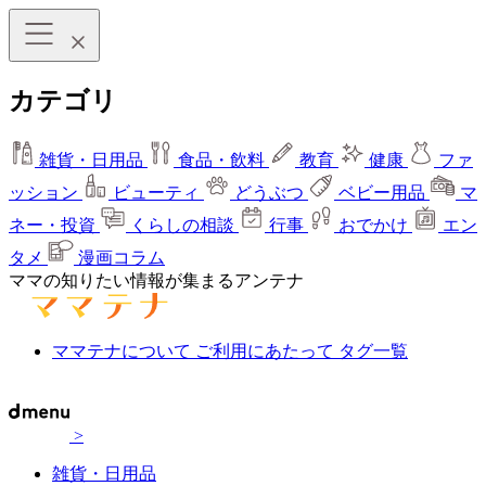
カテゴリ
雑貨・日用品
食品・飲料
教育
健康
ファ
ッション
ビューティ
どうぶつ
ベビー用品
マ
ネー・投資
くらしの相談
行事
おでかけ
エン
タメ
漫画コラム
ママの知りたい情報が集まるアンテナ
ママテナについて
ご利用にあたって
タグ一覧
>
雑貨・日用品