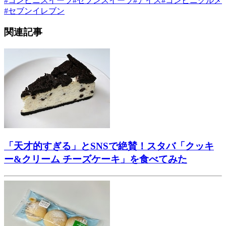
#
コンビニスイーツ
#
セブンスイーツ
#
アイス
#
コンビニグルメ
#
セブンイレブン
関連記事
「天才的すぎる」とSNSで絶賛！スタバ「クッキ
ー&クリーム チーズケーキ」を食べてみた