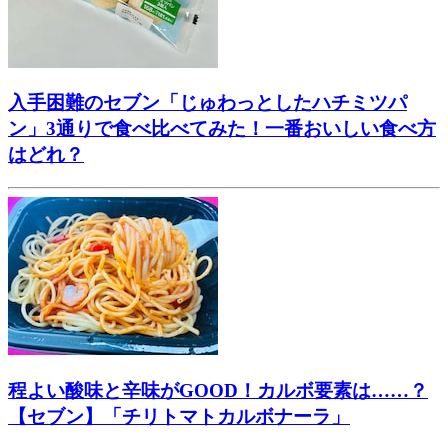
入手困難のセブン「じゅわっとしたハチミツパ
ン」3通りで食べ比べてみた！一番おいしい食べ方
はどれ？
程よい酸味と辛味がGOOD！カルボ要素は……？
【セブン】「チリトマトカルボナーラ」