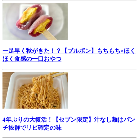
一足早く秋がきた！？【ブルボン】もちもち×ほく
ほく食感の一口おやつ
4年ぶりの大復活！【セブン限定】汁なし麺はパン
チ抜群でリピ確定の味