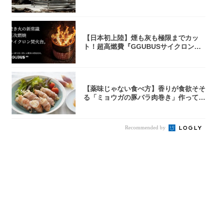
焚き火台
【日本初上陸】煙も灰も極限までカッ
ト！超高燃費『GGUBUSサイクロン焚
火台』が...
【薬味じゃない食べ方】香りが食欲そそ
る「ミョウガの豚バラ肉巻き」作ってみ
た！辛み...
Recommended by