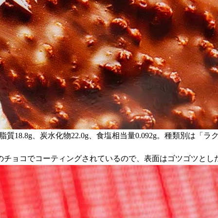
、脂質18.8g、炭水化物22.0g、食塩相当量0.092g。種類別は
のチョコでコーティングされているので、表面はゴツゴツとし