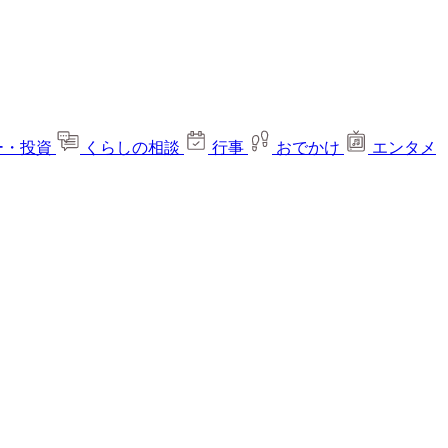
ー・投資
くらしの相談
行事
おでかけ
エンタメ