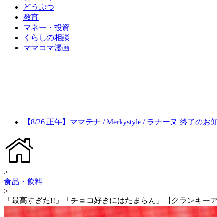
どうぶつ
教育
マネー・投資
くらしの相談
ママコマ漫画
【8/26 正午】ママテナ / Merkystyle / ラナーヌ 終了の
>
食品・飲料
>
「最高すぎた!!」「チョコ好きにはたまらん」【クランキー