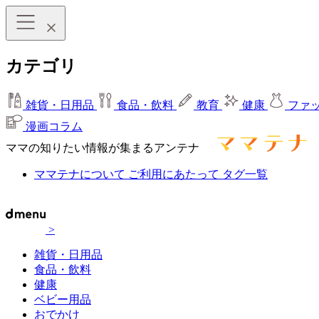
カテゴリ
雑貨・日用品
食品・飲料
教育
健康
ファ
漫画コラム
ママの知りたい情報が集まるアンテナ
ママテナについて
ご利用にあたって
タグ一覧
>
雑貨・日用品
食品・飲料
健康
ベビー用品
おでかけ